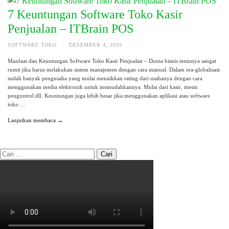
7 Keuntungan Software Toko Kasir
Penjualan – ITBrain POS
SOFTWARE TOKO
·
DESEMBER 4, 2019
Manfaat dan Keuntungan Software Toko Kasir Penjualan – Dunia bisnis tentunya sangat
rumit jika harus melakukan sistem manajemen dengan cara manual. Dalam era-globalisasi
sudah banyak pengusaha yang mulai menaikkan rating dari usahanya dengan cara
menggunakan media elektronik untuk memudahkannya. Mulai dari kasir, mesin
pengontrol dll. Keuntungan juga lebih besar jika menggunakan aplikasi atau software
toko …
Lanjutkan membaca →