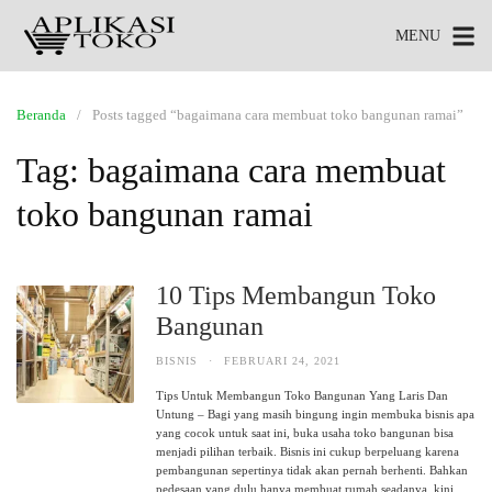
MENU
Beranda
Posts tagged “bagaimana cara membuat toko bangunan ramai”
Tag:
bagaimana cara membuat
toko bangunan ramai
10 Tips Membangun Toko
Bangunan
BISNIS
·
FEBRUARI 24, 2021
Tips Untuk Membangun Toko Bangunan Yang Laris Dan
Untung – Bagi yang masih bingung ingin membuka bisnis apa
yang cocok untuk saat ini, buka usaha toko bangunan bisa
menjadi pilihan terbaik. Bisnis ini cukup berpeluang karena
pembangunan sepertinya tidak akan pernah berhenti. Bahkan
pedesaan yang dulu hanya membuat rumah seadanya, kini