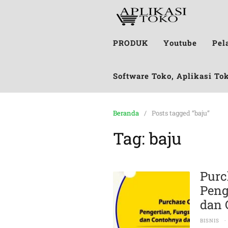
PRODUK
Youtube
Pel
Software Toko, Aplikasi To
Beranda
Posts tagged “baju”
Tag:
baju
Purc
Peng
dan 
BISNIS
·