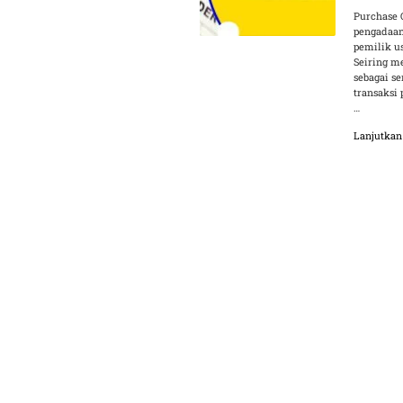
Purchase 
pengadaan
pemilik us
Seiring m
sebagai s
transaksi
…
Lanjutka