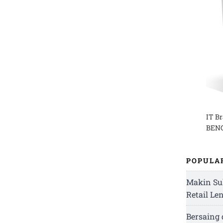
IT B
BENG
POPULA
Makin Su
Retail Le
Bersaing