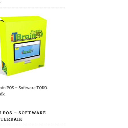
K
rain POS – Software TOKO
aik
N POS – SOFTWARE
 TERBAIK