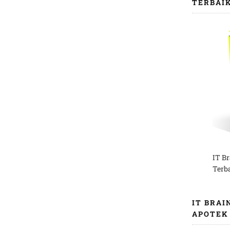
TERBAI
IT B
Terb
IT BRAI
APOTEK