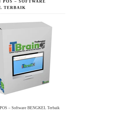
N POS – SOFTWARE
L TERBAIK
 POS – Software BENGKEL Terbaik