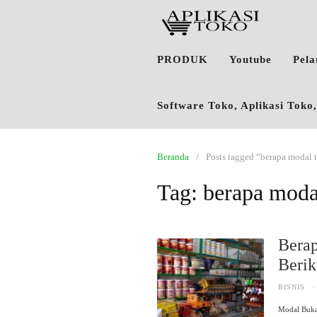
PRODUK
Youtube
Pel
Software Toko, Aplikasi Tok
Beranda
Posts tagged “berapa modal
Tag:
berapa moda
Bera
Berik
BISNIS
·
Modal Buka