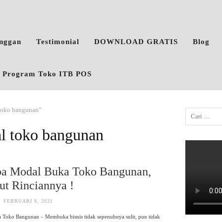
anggan
Testimonial
DOWNLOAD GRATIS
Blog
o, Program Toko ITB POS
 toko bangunan”
l toko bangunan
pa Modal Buka Toko Bangunan,
ut Rinciannya !
FEBRUARI 8, 2021
 Toko Bangunan – Membuka bisnis tidak sepenuhnya sulit, pun tidak