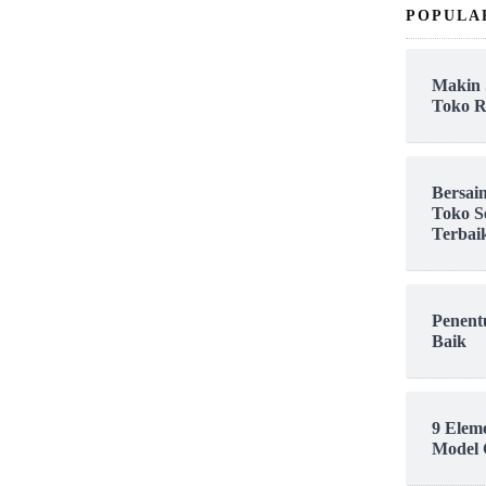
POPULA
Makin 
Toko R
Bersai
Toko S
Terbai
Penent
Baik
9 Elem
Model 