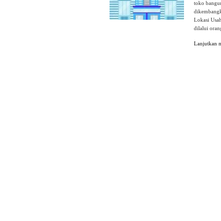
toko bangun
dikembangka
Lokasi Usah
dilalui ora
Lanjutkan