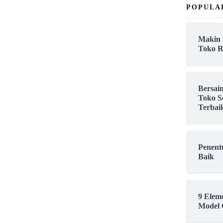
POPULA
Makin 
Toko R
Bersai
Toko S
Terbai
Penent
Baik
9 Elem
Model 