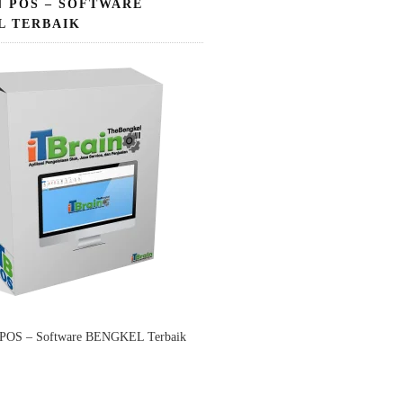
N POS – SOFTWARE
L TERBAIK
 POS – Software BENGKEL Terbaik