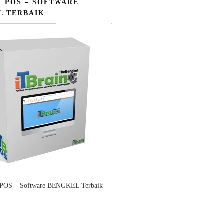
N POS – SOFTWARE
L TERBAIK
 POS – Software BENGKEL Terbaik