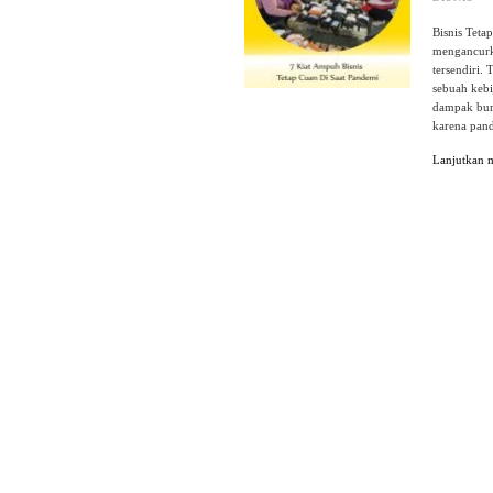
Bisnis Teta
mengancurk
tersendiri.
sebuah keb
dampak buru
karena pan
Lanjutkan