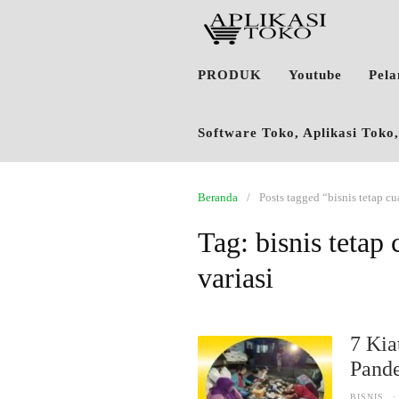
PRODUK
Youtube
Pel
Software Toko, Aplikasi Tok
Beranda
Posts tagged “bisnis tetap cu
Tag:
bisnis tetap
variasi
7 Kia
Pand
BISNIS
·