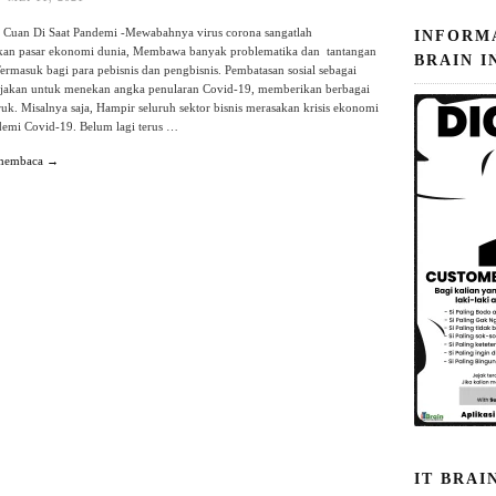
p Cuan Di Saat Pandemi -Mewabahnya virus corona sangatlah
INFORM
an pasar ekonomi dunia, Membawa banyak problematika dan tantangan
BRAIN I
 Termasuk bagi para pebisnis dan pengbisnis. Pembatasan sosial sebagai
ijakan untuk menekan angka penularan Covid-19, memberikan berbagai
k. Misalnya saja, Hampir seluruh sektor bisnis merasakan krisis ekonomi
demi Covid-19. Belum lagi terus …
 membaca →
IT BRAI