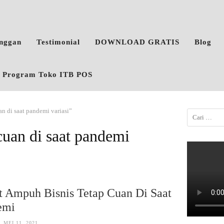
anggan
Testimonial
DOWNLOAD GRATIS
Blog
o, Program Toko ITB POS
an di saat pandemi variasi”
 cuan di saat pandemi
t Ampuh Bisnis Tetap Cuan Di Saat
emi
MEI 11, 2021