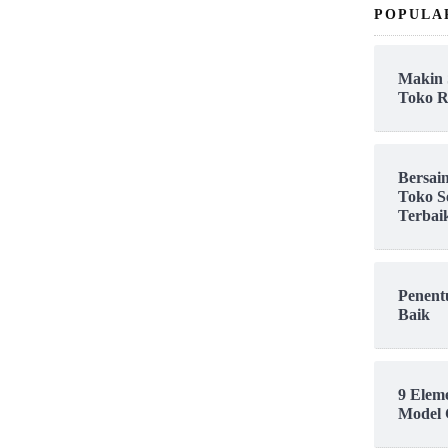
POPULA
Makin 
Toko R
Bersai
Toko S
Terbai
Penent
Baik
9 Elem
Model 