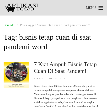
MENU
Beranda
Posts tagged “bisnis tetap cuan di saat pandemi word”
Tag:
bisnis tetap cuan di saat
pandemi word
7 Kiat Ampuh Bisnis Tetap
Cuan Di Saat Pandemi
BISNIS
·
MEI 11, 2021
Bisnis Tetap Cuan Di Saat Pandemi -Mewabahnya virus
corona sangatlah mengancurkan pasar ekonomi dunia,
Membawa banyak problematika dan tantangan tersendiri.
Termasuk bagi para pebisnis dan pengbisnis. Pembatasan
sosial sebagai sebuah kebijakan untuk menekan angka
penularan Covid-19, memberikan berbagai dampak buruk.