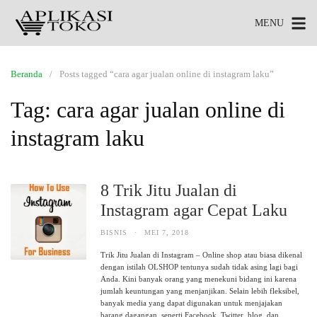
MENU
Beranda
Posts tagged “cara agar jualan online di instagram laku”
Tag:
cara agar jualan online di
instagram laku
8 Trik Jitu Jualan di
Instagram agar Cepat Laku
BISNIS
·
MEI 7, 2018
Trik Jitu Jualan di Instagram – Online shop atau biasa dikenal
dengan istilah OLSHOP tentunya sudah tidak asing lagi bagi
Anda. Kini banyak orang yang menekuni bidang ini karena
jumlah keuntungan yang menjanjikan. Selain lebih fleksibel,
banyak media yang dapat digunakan untuk menjajakan
barang dagangan, seperti Facebook, Twitter, blog, dan