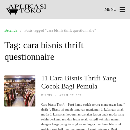
MENU
Beranda
Posts tagged “cara bisnis thrift questionnaire”
Tag:
cara bisnis thrift
questionnaire
11 Cara Bisnis Thrift Yang
Cocok Bagi Pemula
BISNIS
·
APRIL 27, 2021
Cara bisnis Thrift – Pasti kamu sudah sering mendengar kata “
thrift “, Bisnis ini sudah lumayan menjamur di kalangan anak
muda di karnakan kebutuhan pakaian fasion anak muda yang
selalu berkembang dan ingin selalu tampil kekinian namun
dengan harga yang terjangkau sehingga membuat bisnis ini
makin pesat baik peminat maupun keuntungannya. Bagi