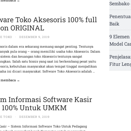
n membaca →
Sembako 
Penentua
ware Toko Aksesoris 100% full
Baik
ion ORIGINAL
9 Elemen 
E TOKO
·
DESEMBER 9, 2019
Model Ca
soris dalam era sekarang memang sangat penting. Tentunya
anyak pula orang – orang memiliki usaha toko Aksesoris. Dalam
Penjelasa
sistem dan keuangan toko Aksesoris tentunya sangat
gkan. Salah satu bisnis yang saat ini berkembang pesat yaitu
Fitur Le
sesoris, kebutuhan masyarakat akan tempat tinggal menjadikan
saha ini dicari masyarakat. Software Toko Aksesoris adalah …
n membaca →
em Informasi Software Kasir
o 100% Untuk UMKM
E TOKO
·
DESEMBER 9, 2019
Kasir – Sistem Informasi Software Toko Untuk Pedagang