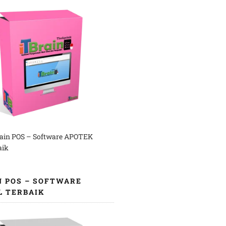
rain POS – Software APOTEK
aik
N POS – SOFTWARE
L TERBAIK