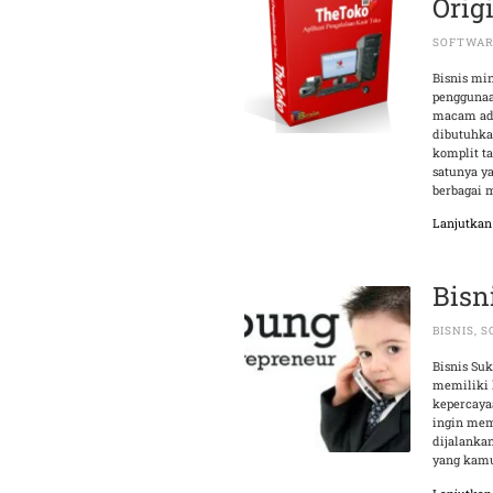
Orig
SOFTWAR
Bisnis min
penggunaa
macam adm
dibutuhka
komplit t
satunya y
berbagai 
Lanjutka
Bisn
BISNIS
,
S
Bisnis Su
memiliki 
kepercaya
ingin mem
dijalanka
yang kamu