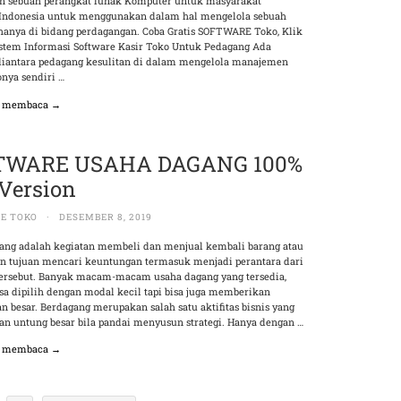
 sebuah perangkat lunak Komputer untuk masyarakat
Indonesia untuk menggunakan dalam hal mengelola sebuah
ahanya di bidang perdagangan. Coba Gratis SOFTWARE Toko, Klik
 Sistem Informasi Software Kasir Toko Untuk Pedagang Ada
diantara pedagang kesulitan di dalam mengelola manajemen
onya sendiri …
n membaca →
TWARE USAHA DAGANG 100%
 Version
E TOKO
·
DESEMBER 8, 2019
ang adalah kegiatan membeli dan menjual kembali barang atau
an tujuan mencari keuntungan termasuk menjadi perantara dari
tersebut. Banyak macam-macam usaha dagang yang tersedia,
sa dipilih dengan modal kecil tapi bisa juga memberikan
 besar. Berdagang merupakan salah satu aktifitas bisnis yang
an untung besar bila pandai menyusun strategi. Hanya dengan …
n membaca →