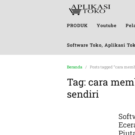
PRODUK
Youtube
Pel
Software Toko, Aplikasi To
Beranda
Posts tagged “cara memb
Tag:
cara memb
sendiri
Soft
Ecer
Piut