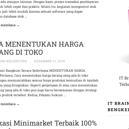
 ada ataupun lainnya. Dengan kasir, proses transaksi pembayaran
i lebih cepat dan praktis. Selain itu, kegiatan mengontrol stok
n jadi lebih mudah karena sebuah software yang dapat
 database stok …
n membaca →
A MENENTUKAN HARGA
ANG DI TOKO
OKO KELONTONG
·
DESEMBER 11, 2019
Kami Rangkum Secara Sederhana MENENTUKAN HARGA
Pertama, Cara menentukan harga barang yang ada di toko
IT B
ngan menjumlahkan semua biaya produksi kemudian di tambah
Terb
a yang diinginkan. Seperti penjelasan di atas, cara menentukan
ng yang ada di toko pun juga harus bersesuaian dengan strategi
 produk tersebut. Kedua, Pahami hukum …
IT BRAI
n membaca →
BENGKE
kasi Minimarket Terbaik 100%