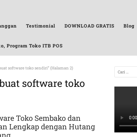
anggan
Testimonial
DOWNLOAD GRATIS
Blog
ko, Program Toko ITB POS
uat software toko sendiri” (Halaman 2)
uat software toko
ware Toko Sembako dan
an Lengkap dengan Hutang
ang