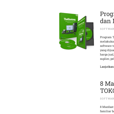
Prog
dan 
SOFTWAR
Program T
melakukan
software 
yang dijua
harga jual
suplier, p
Lanjutka
8 M
TOK
SOFTWAR
8 Manfaat
familiar b