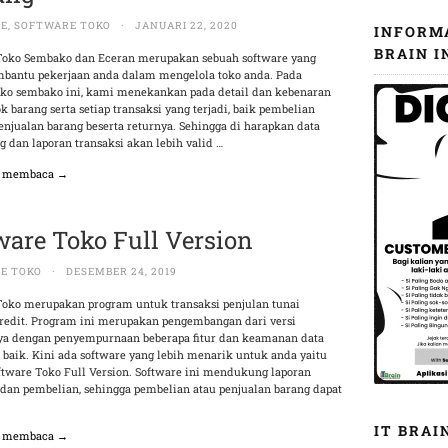
RE
,
SOFTWARE TOKO
·
JANUARI 22, 2020
INFORM
BRAIN I
Toko Sembako dan Eceran merupakan sebuah software yang
bantu pekerjaan anda dalam mengelola toko anda. Pada
toko sembako ini, kami menekankan pada detail dan kebenaran
k barang serta setiap transaksi yang terjadi, baik pembelian
njualan barang beserta returnya. Sehingga di harapkan data
g dan laporan transaksi akan lebih valid …
n membaca →
ware Toko Full Version
E TOKO
·
DESEMBER 24, 2019
Toko merupakan program untuk transaksi penjulan tunai
edit. Program ini merupakan pengembangan dari versi
a dengan penyempurnaan beberapa fitur dan keamanan data
 baik. Kini ada software yang lebih menarik untuk anda yaitu
ftware Toko Full Version. Software ini mendukung laporan
 dan pembelian, sehingga pembelian atau penjualan barang dapat
IT BRAI
n membaca →