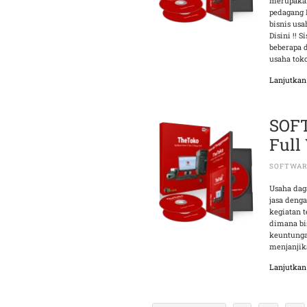
merupakan
pedagang 
bisnis us
Disini !!
beberapa 
usaha tok
Lanjutka
SOF
Full
SOFTWAR
Usaha dag
jasa deng
kegiatan 
dimana bi
keuntungan
menjanjik
Lanjutka