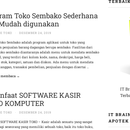
TERBAI
ram Toko Sembako Sederhana
Mudah digunakan
E TOKO
·
DESEMBER 24, 2019
oko Sembako adalah program aplikasi untuk toko yang
 penjualan barang dagangan berupa sembako. Fasilitas dari
toko sembako diantaranya adalah menu untuk mendata sembako
l, yang terdiri dari kolom kode, nama, deskripsi, harga beli,
, stok, kategori, satuan dan diskon. Ada menu untuk mendata
elanggan, transaksi pembelian, penjualan dengan disertai …
n membaca →
IT B
anfaat SOFTWARE KASIR
Terb
O KOMPUTER
E TOKO
·
DESEMBER 24, 2019
IT BRAI
APOTEK
 SOFTWARE KASIR TOKO – Kasir adalah sesuatu yang sangat
agi seseorang yang memiliki sebuah toko, baik itu toko buku,