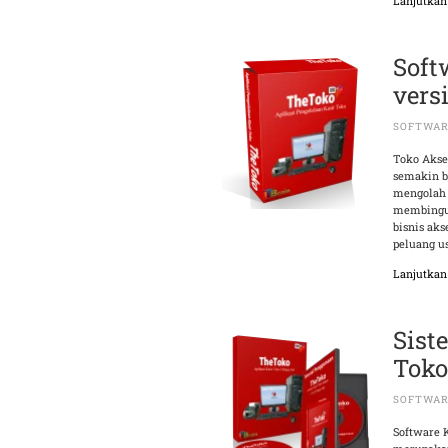
Lanjutka
Soft
vers
SOFTWAR
Toko Akse
semakin b
mengolah 
membingun
bisnis ak
peluang u
Lanjutka
Sist
Tok
SOFTWAR
Software 