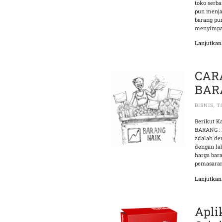
toko serba
pun menjad
barang pu
menyimpan
Lanjutka
CAR
BAR
BISNIS
,
T
Berikut 
BARANG : 
adalah de
dengan lab
harga bara
pemasaran
Lanjutka
Apli