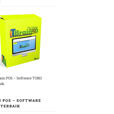
K
rain POS – Software TOKO
aik
N POS – SOFTWARE
 TERBAIK