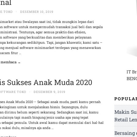
inal
E TOKO
·
DESEMBER 10, 2019
imarket atau Swalayan saat ini, tidak mungkin lepas dari
n software untuk mempermudah transaksi jual beli dan segala
inistrasi. Tentunya, agar semua praktis dan efisien,
n software yang berkualitas dan memberikan pelayanan
anpa kekurangan sedikitpun. Tapi, jangan khawatir, kami satu –
ang menjual software minimarket terdepan yang menawarkan
macam fitur …
n membaca →
IT B
BENG
is Sukses Anak Muda 2020
OFTWARE TOKO
·
DESEMBER 9, 2019
POPULA
kses Anak Muda 2020 – Sebagai anak muda, pasti kamu pernah
keinginan untuk menjalankan bisnis. Sayangnya, dulu
Makin Su
an dirimu belum seperti sekarang. Sedangkan saat ini, kamu
ulainya tapi masih bingung jenis usaha apa yang tepat
Retail Le
n sebagai pemula. Untuk awal kamu dapat memulai dari hal-hal
 sukai dulu, misalnya aja anda …
Bersaing