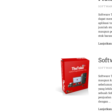
SOFTWA
Software 
dapat mem
aplikasi 
jumlah sto
maupun pe
stok baran
Lanjutka
Soft
SOFTWAR
Software 
maupun kr
sebelumny
yang lebih
sebuah So
penjualan
dengan …
Lanjutka