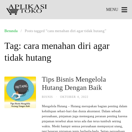
MENU
Beranda
Posts tagged “cara menahan diri agar tidak hutang”
Tag:
cara menahan diri agar
tidak hutang
Tips Bisnis Mengelola
Hutang Dengan Baik
BISNIS
·
OKTOBER 4, 2022
Mengelola Hutang – Hutang merupakan bagian penting dalam
kehidupan sehari-hari dan dunia akuntansi. Dalam sebuah
perusahaan, pinjaman juga memegang peranan penting karena
pinjaman tersebut akan terus ada dan terus tumbuh seiring
waktu. Meski hampir semua perusahaan mempunyai utang,
tapi besaran pinjaman tentu berbeda-beda. Setiap perusahaan