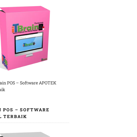
rain POS – Software APOTEK
aik
N POS – SOFTWARE
L TERBAIK