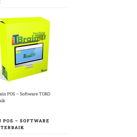
K
rain POS – Software TOKO
aik
N POS – SOFTWARE
 TERBAIK