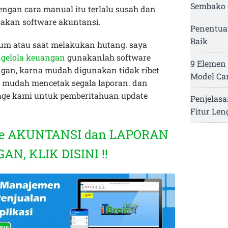
Sembako 
ngan cara manual itu terlalu susah dan
kan software akuntansi.
Penentua
Baik
belum atau saat melakukan hutang. saya
ngelola keuangan
gunakanlah software
9 Elemen 
gan, karna mudah digunakan tidak ribet
Model Ca
 mudah mencetak segala laporan. dan
page kami untuk pemberitahuan update
Penjelasa
Fitur Le
re AKUNTANSI dan LAPORAN
N, KLIK DISINI !!