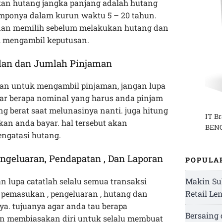
kan hutang jangka panjang adalah hutang
emponya dalam kurun waktu 5 – 20 tahun.
 dan memilih sebelum melakukan hutang dan
m mengambil keputusan.
an dan Jumlah Pinjaman
an untuk mengambil pinjaman, jangan lupa
ar berapa nominal yang harus anda pinjam
ng berat saat melunasinya nanti. juga hitung
IT B
kan anda bayar. hal tersebut akan
BENG
gatasi hutang.
eluaran, Pendapatan , Dan Laporan
POPULA
 lupa catatlah selalu semua transaksi
Makin Su
 pemasukan , pengeluaran , hutang dan
Retail Le
ya. tujuanya agar anda tau berapa
Bersaing
n membiasakan diri untuk selalu membuat