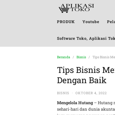
PRODUK
Youtube
Pel
Software Toko, Aplikasi To
Beranda
Bisnis
Tips Bisnis M
Tips Bisnis M
Dengan Baik
BISNIS
·
OKTOBER 4, 2022
Mengelola Hutang
– Hutang 
sehari-hari dan dunia akunt