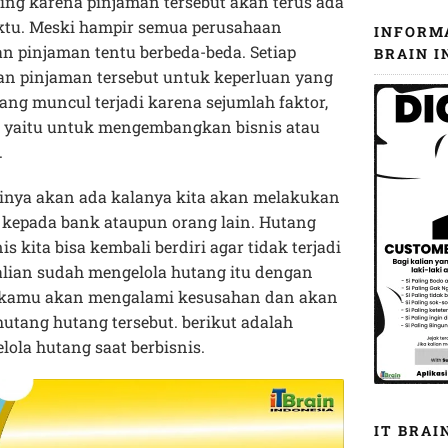
ng karena pinjaman tersebut akan terus ada
ktu. Meski hampir semua perusahaan
INFORM
n pinjaman tentu berbeda-beda. Setiap
BRAIN I
n pinjaman tersebut untuk keperluan yang
ang muncul terjadi karena sejumlah faktor,
m yaitu untuk mengembangkan bisnis atau
.
tinya akan ada kalanya kita akan melakukan
 kepada bank ataupun orang lain. Hutang
 kita bisa kembali berdiri agar tidak terjadi
alian sudah mengelola hutang itu dengan
ha kamu akan mengalami kesusahan dan akan
hutang hutang tersebut. berikut adalah
lola hutang saat berbisnis.
IT BRAI