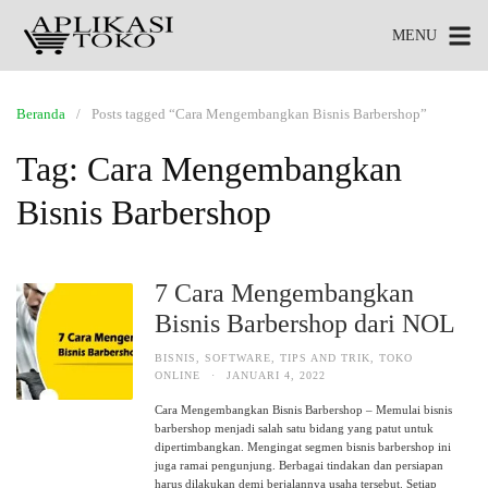
MENU
Beranda
Posts tagged “Cara Mengembangkan Bisnis Barbershop”
Tag:
Cara Mengembangkan
Bisnis Barbershop
7 Cara Mengembangkan
Bisnis Barbershop dari NOL
BISNIS
,
SOFTWARE
,
TIPS AND TRIK
,
TOKO
ONLINE
·
JANUARI 4, 2022
Cara Mengembangkan Bisnis Barbershop – Memulai bisnis
barbershop menjadi salah satu bidang yang patut untuk
dipertimbangkan. Mengingat segmen bisnis barbershop ini
juga ramai pengunjung. Berbagai tindakan dan persiapan
harus dilakukan demi berjalannya usaha tersebut. Setiap