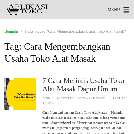
MENU
Beranda
Posts tagged “Cara Mengembangkan Usaha Toko Alat Masak”
Tag:
Cara Mengembangkan
Usaha Toko Alat Masak
7 Cara Merintis Usaha Toko
Alat Masak Dapur Umum
BISNIS
,
SOFTWARE
,
SOFTWARE TOKO
·
JANUARI
4, 2022
Cara Mengembangkan Usaha Toko Alat Masak – Memulai
usaha toko alat masak menjadi salah satu bidang yang patut
untuk dipertimbangkan. Mengingat segmen usaha toko alat
masak ini juga ramai pengunjung. Berbagai tindakan dan
persiapan harus dilakukan demi berjalannya usaha tersebut.