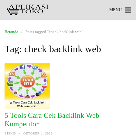
MENU
Beranda
Posts tagged “check backlink web”
Tag:
check backlink web
5 Tools Cara Cek Backlink Web
Kompetitor
BISNIS
·
OKTOBER 1, 2022