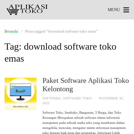
MENU
Beranda
Posts tagged “download software toko emas”
Tag:
download software toko
emas
Paket Software Aplikasi Toko
Kelontong
SOFTWARE
,
SOFTWARE TOKO
·
NOVEMBER 30,
2022
Software Toko, Sembako, Bangunan, 3 Harga, dan Toko
Keuangan Merupakan sebuah software sistem informasi
manajemen pada sebuah usaha toko yang membantu dalam
mengelola, mencatat, mengatur sistem informasi manajemen
toko dengan baik,tepat dan terjangkau. Informasi Lebih