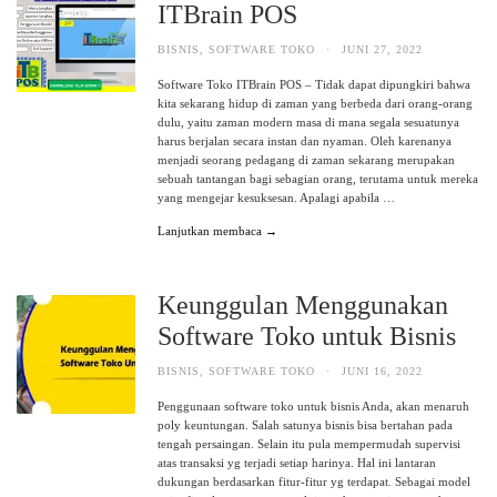
ITBrain POS
BISNIS
,
SOFTWARE TOKO
·
JUNI 27, 2022
Software Toko ITBrain POS – Tidak dapat dipungkiri bahwa
kita sekarang hidup di zaman yang berbeda dari orang-orang
dulu, yaitu zaman modern masa di mana segala sesuatunya
harus berjalan secara instan dan nyaman. Oleh karenanya
menjadi seorang pedagang di zaman sekarang merupakan
sebuah tantangan bagi sebagian orang, terutama untuk mereka
yang mengejar kesuksesan. Apalagi apabila …
Lanjutkan membaca →
Keunggulan Menggunakan
Software Toko untuk Bisnis
BISNIS
,
SOFTWARE TOKO
·
JUNI 16, 2022
Penggunaan software toko untuk bisnis Anda, akan menaruh
poly keuntungan. Salah satunya bisnis bisa bertahan pada
tengah persaingan. Selain itu pula mempermudah supervisi
atas transaksi yg terjadi setiap harinya. Hal ini lantaran
dukungan berdasarkan fitur-fitur yg terdapat. Sebagai model