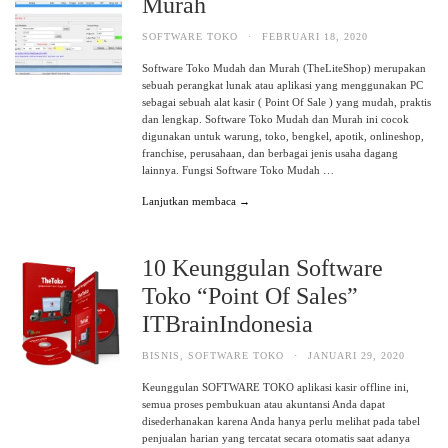
Murah
SOFTWARE TOKO
·
FEBRUARI 18, 2020
Software Toko Mudah dan Murah (TheLiteShop) merupakan
sebuah perangkat lunak atau aplikasi yang menggunakan PC
sebagai sebuah alat kasir ( Point Of Sale ) yang mudah, praktis
dan lengkap. Software Toko Mudah dan Murah ini cocok
digunakan untuk warung, toko, bengkel, apotik, onlineshop,
franchise, perusahaan, dan berbagai jenis usaha dagang
lainnya. Fungsi Software Toko Mudah …
Lanjutkan membaca →
10 Keunggulan Software
Toko “Point Of Sales”
ITBrainIndonesia
BISNIS
,
SOFTWARE TOKO
·
JANUARI 29, 2020
Keunggulan SOFTWARE TOKO aplikasi kasir offline ini,
semua proses pembukuan atau akuntansi Anda dapat
disederhanakan karena Anda hanya perlu melihat pada tabel
penjualan harian yang tercatat secara otomatis saat adanya