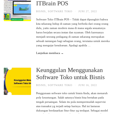
ITBrain POS
BISNIS
,
SOFTWARE TOKO
·
JUNI 27, 2022
Software Toko ITBrain POS – Tidak dapat dipungkiri bahwa
kita sekarang hidup di zaman yang berbeda dari orang-orang
dulu, yaitu zaman modern masa di mana segala sesuatunya
harus berjalan secara instan dan nyaman. Oleh karenanya
menjadi seorang pedagang di zaman sekarang merupakan
sebuah tantangan bagi sebagian orang, terutama untuk mereka
yang mengejar kesuksesan. Apalagi apabila …
Lanjutkan membaca →
Keunggulan Menggunakan
Software Toko untuk Bisnis
BISNIS
,
SOFTWARE TOKO
·
JUNI 16, 2022
Penggunaan software toko untuk bisnis Anda, akan menaruh
poly keuntungan. Salah satunya bisnis bisa bertahan pada
tengah persaingan. Selain itu pula mempermudah supervisi
atas transaksi yg terjadi setiap harinya. Hal ini lantaran
dukungan berdasarkan fitur-fitur yg terdapat. Sebagai model