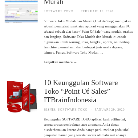
Murah
SOFTWARE TOKO
·
FEBRUARI 18, 2020
Software Toko Mudah dan Murah (TheLiteShop) merupakan
sebuah perangkat lunak atau aplikasi yang menggunakan PC
sebagai sebuah alat kasir ( Point Of Sale ) yang mudah, praktis
dan lengkap. Software Toko Mudah dan Murah ini cocok
digunakan untuk warung, toko, bengkel, apotik, onlineshop,
franchise, perusahaan, dan berbagai jenis usaha dagang
lainnya. Fungsi Software Toko Mudah …
Lanjutkan membaca →
10 Keunggulan Software
Toko “Point Of Sales”
ITBrainIndonesia
BISNIS
,
SOFTWARE TOKO
·
JANUARI 29, 2020
Keunggulan SOFTWARE TOKO aplikasi kasir offline ini,
semua proses pembukuan atau akuntansi Anda dapat
disederhanakan karena Anda hanya perlu melihat pada tabel
penjualan harian yang tercatat secara otomatis saat adanya