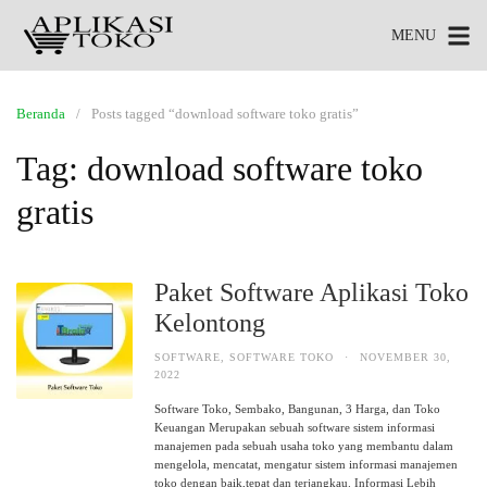
MENU
Beranda
Posts tagged “download software toko gratis”
Tag:
download software toko
gratis
Paket Software Aplikasi Toko
Kelontong
SOFTWARE
,
SOFTWARE TOKO
·
NOVEMBER 30,
2022
Software Toko, Sembako, Bangunan, 3 Harga, dan Toko
Keuangan Merupakan sebuah software sistem informasi
manajemen pada sebuah usaha toko yang membantu dalam
mengelola, mencatat, mengatur sistem informasi manajemen
toko dengan baik,tepat dan terjangkau. Informasi Lebih