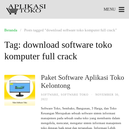
MENU
Beranda
Posts tagged “download software toko komputer full crack”
Tag:
download software toko
komputer full crack
Paket Software Aplikasi Toko
Kelontong
SOFTWARE
,
SOFTWARE TOKO
·
NOVEMBER 30,
2022
Software Toko, Sembako, Bangunan, 3 Harga, dan Toko
Keuangan Merupakan sebuah software sistem informasi
manajemen pada sebuah usaha toko yang membantu dalam
mengelola, mencatat, mengatur sistem informasi manajemen
toko dengan baik,tepat dan terjangkau. Informasi Lebih