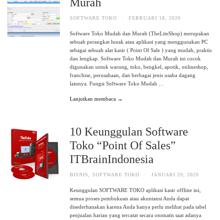
Murah
SOFTWARE TOKO
·
FEBRUARI 18, 2020
Software Toko Mudah dan Murah (TheLiteShop) merupakan
sebuah perangkat lunak atau aplikasi yang menggunakan PC
sebagai sebuah alat kasir ( Point Of Sale ) yang mudah, praktis
dan lengkap. Software Toko Mudah dan Murah ini cocok
digunakan untuk warung, toko, bengkel, apotik, onlineshop,
franchise, perusahaan, dan berbagai jenis usaha dagang
lainnya. Fungsi Software Toko Mudah …
Lanjutkan membaca →
10 Keunggulan Software
Toko “Point Of Sales”
ITBrainIndonesia
BISNIS
,
SOFTWARE TOKO
·
JANUARI 29, 2020
Keunggulan SOFTWARE TOKO aplikasi kasir offline ini,
semua proses pembukuan atau akuntansi Anda dapat
disederhanakan karena Anda hanya perlu melihat pada tabel
penjualan harian yang tercatat secara otomatis saat adanya