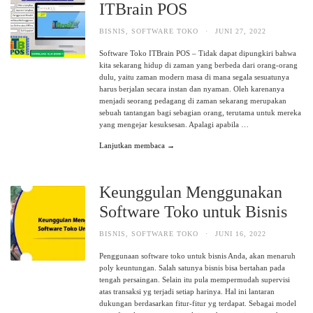
ITBrain POS
BISNIS
,
SOFTWARE TOKO
·
JUNI 27, 2022
Software Toko ITBrain POS – Tidak dapat dipungkiri bahwa
kita sekarang hidup di zaman yang berbeda dari orang-orang
dulu, yaitu zaman modern masa di mana segala sesuatunya
harus berjalan secara instan dan nyaman. Oleh karenanya
menjadi seorang pedagang di zaman sekarang merupakan
sebuah tantangan bagi sebagian orang, terutama untuk mereka
yang mengejar kesuksesan. Apalagi apabila …
Lanjutkan membaca →
Keunggulan Menggunakan
Software Toko untuk Bisnis
BISNIS
,
SOFTWARE TOKO
·
JUNI 16, 2022
Penggunaan software toko untuk bisnis Anda, akan menaruh
poly keuntungan. Salah satunya bisnis bisa bertahan pada
tengah persaingan. Selain itu pula mempermudah supervisi
atas transaksi yg terjadi setiap harinya. Hal ini lantaran
dukungan berdasarkan fitur-fitur yg terdapat. Sebagai model