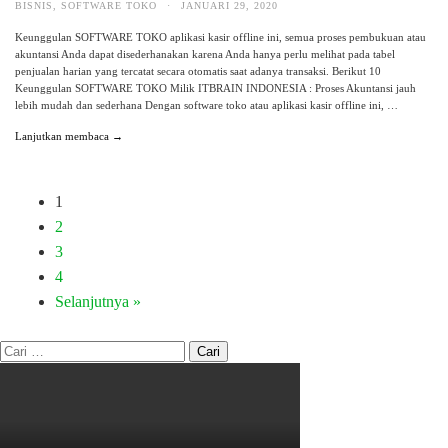
BISNIS
,
SOFTWARE TOKO
·
JANUARI 29, 2020
Keunggulan SOFTWARE TOKO aplikasi kasir offline ini, semua proses pembukuan atau
akuntansi Anda dapat disederhanakan karena Anda hanya perlu melihat pada tabel
penjualan harian yang tercatat secara otomatis saat adanya transaksi. Berikut 10
Keunggulan SOFTWARE TOKO Milik ITBRAIN INDONESIA : Proses Akuntansi jauh
lebih mudah dan sederhana Dengan software toko atau aplikasi kasir offline ini, …
Lanjutkan membaca →
1
2
3
4
Selanjutnya »