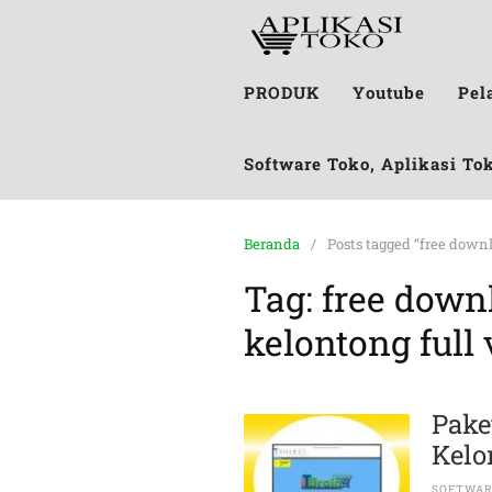
PRODUK
Youtube
Pel
Software Toko, Aplikasi To
Beranda
Posts tagged “free downl
Tag:
free down
kelontong full
Pake
Kelo
SOFTWA