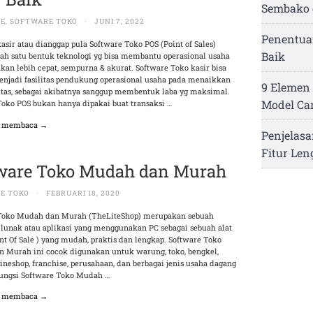
Sembako 
RE
,
SOFTWARE TOKO
·
JUNI 7, 2022
Penentua
asir atau dianggap pula Software Toko POS (Point of Sales)
Baik
lah satu bentuk teknologi yg bisa membantu operasional usaha
an lebih cepat, sempurna & akurat. Software Toko kasir bisa
enjadi fasilitas pendukung operasional usaha pada menaikkan
9 Elemen 
itas, sebagai akibatnya sanggup membentuk laba yg maksimal.
Model Ca
Toko POS bukan hanya dipakai buat transaksi …
n membaca →
Penjelasa
Fitur Le
ware Toko Mudah dan Murah
E TOKO
·
FEBRUARI 18, 2020
Toko Mudah dan Murah (TheLiteShop) merupakan sebuah
 lunak atau aplikasi yang menggunakan PC sebagai sebuah alat
int Of Sale ) yang mudah, praktis dan lengkap. Software Toko
 Murah ini cocok digunakan untuk warung, toko, bengkel,
lineshop, franchise, perusahaan, dan berbagai jenis usaha dagang
Fungsi Software Toko Mudah …
n membaca →