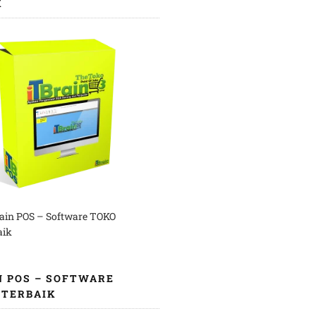
K
rain POS – Software TOKO
aik
N POS – SOFTWARE
 TERBAIK