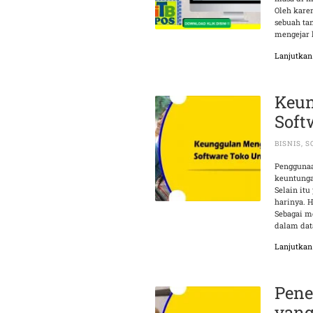
Oleh kare
sebuah ta
mengejar 
Lanjutka
Keu
Soft
BISNIS
,
S
Penggunaa
keuntungan
Selain itu
harinya. H
Sebagai mo
dalam dat
Lanjutka
Pene
yang