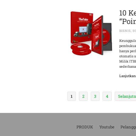
10 K
“Poi
BISNIS
,
S
Keunggula
pembukuan
hanya perl
otomatis 
Milik ITB
sederhana 
Lanjutka
1
2
3
4
Selanjutn
PRODUK
Youtube
Pelangg