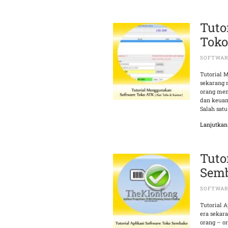
Tuto
Toko
SOFTWAR
Tutorial 
sekarang 
orang mem
dan keuan
Salah satu
Lanjutka
Tuto
Semb
SOFTWAR
Tutorial 
era sekar
orang – o