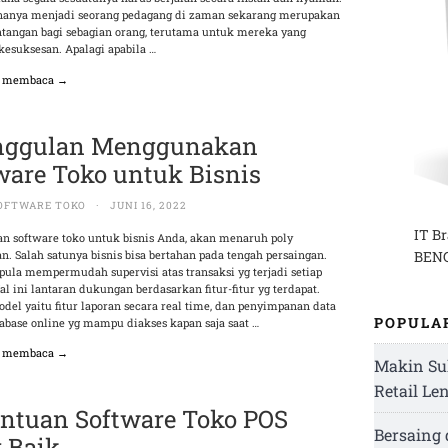
nanya menjadi seorang pedagang di zaman sekarang merupakan
ntangan bagi sebagian orang, terutama untuk mereka yang
kesuksesan. Apalagi apabila …
n membaca →
nggulan Menggunakan
ware Toko untuk Bisnis
OFTWARE TOKO
·
JUNI 16, 2022
IT B
n software toko untuk bisnis Anda, akan menaruh poly
. Salah satunya bisnis bisa bertahan pada tengah persaingan.
BENG
 pula mempermudah supervisi atas transaksi yg terjadi setiap
al ini lantaran dukungan berdasarkan fitur-fitur yg terdapat.
del yaitu fitur laporan secara real time, dan penyimpanan data
POPULA
abase online yg mampu diakses kapan saja saat …
n membaca →
Makin Su
Retail Le
ntuan Software Toko POS
Bersaing
 Baik