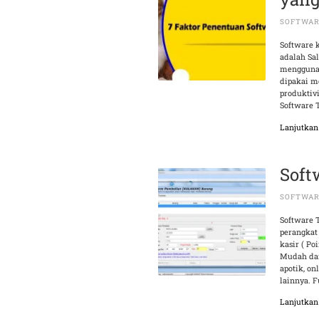
SOFTWA
Software k
adalah Sa
menggunak
dipakai m
produktiv
Software 
Lanjutka
Soft
SOFTWAR
Software 
perangkat
kasir ( Po
Mudah dan
apotik, on
lainnya. 
Lanjutka