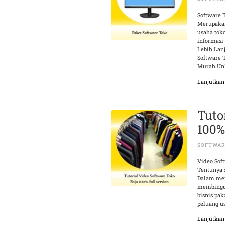
Software 
Merupakan
usaha tok
informasi
Lebih Lanj
Software 
Murah Un
Lanjutka
Tuto
100%
SOFTWAR
Video Sof
Tentunya 
Dalam men
membingun
bisnis pa
peluang u
Lanjutka