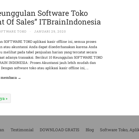
eunggulan Software Toko
nt Of Sales” ITBrainIndonesia
OFTWARE TOKO
·
JANUARI 29, 2020
n SOFTWARE TOKO aplikasi kasir offline ini, semua proses
 atau akuntansi Anda dapat disederhanakan karena Anda
u melihat pada tabel penjualan harian yang tercatat secara
saat adanya transaksi. Berikut 10 Keunggulan SOFTWARE TOKO
RAIN INDONESIA : Proses Akuntansi jauh lebih mudah dan
Dengan software toko atau aplikasi kasir offline ini, …
n membaca →
ya »
an
Testimonial
DOWNLOAD GRATIS
Blog
Software Toko, Apli