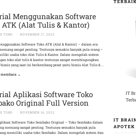
TERBAI
rial Menggunakan Software
 ATK (Alat Tulis & Kantor)
E TOKO
·
NOVEMBER 17, 2022
Menggunakan Software Toko ATK (Alat & Kantor) – dalam era
memang sangat penting. Tentunya semakin banyak pula orang –
iliki usaha toko Alat Tulis & Kantor. Dalam mengolah sistem
gan toko alat tulis & kantor tentunya sangat membingungkan.
 bisnis yang saat ini berkembang pesat yaitu bisnis Alat Tulis & …
n membaca →
rial Aplikasi Software Toko
IT B
Terb
ako Original Full Version
E TOKO
·
NOVEMBER 16, 2022
IT BRAI
Aplikasi Software Toko Sembako Original – Toko Sembako dalam
APOTEK
ang memang sangat penting. Tentunya semakin banyak pula
rang memiliki usaha toko Sembako. Dalam mengolah sistem dan