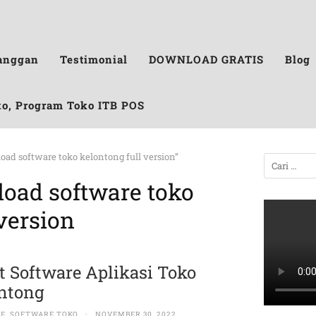
anggan
Testimonial
DOWNLOAD GRATIS
Blog
ko, Program Toko ITB POS
oad software toko kelontong full version”
load software toko
 version
t Software Aplikasi Toko
ntong
RE
,
SOFTWARE TOKO
·
NOVEMBER 30, 2022