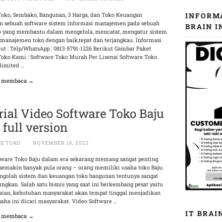
Toko, Sembako, Bangunan, 3 Harga, dan Toko Keuangan
INFORM
 sebuah software sistem informasi manajemen pada sebuah
BRAIN I
o yang membantu dalam mengelola, mencatat, mengatur sistem
 manajemen toko dengan baik,tepat dan terjangkau. Informasi
ut : Telp/WhatsApp : 0813-5791-1226 Berikut Gambar Paket
Toko Kami : Software Toko Murah Per Lisensi Software Toko
limited …
n membaca →
rial Video Software Toko Baju
 full version
E TOKO
·
NOVEMBER 19, 2022
tware Toko Baju dalam era sekarang memang sangat penting.
semakin banyak pula orang – orang memiliki usaha toko Baju.
golah sistem dan keuangan toko bangunan tentunya sangat
gkan. Salah satu bisnis yang saat ini berkembang pesat yaitu
kaian, kebutuhan masyarakat akan tempat tinggal menjadikan
saha ini dicari masyarakat. Video Software …
IT BRAI
n membaca →