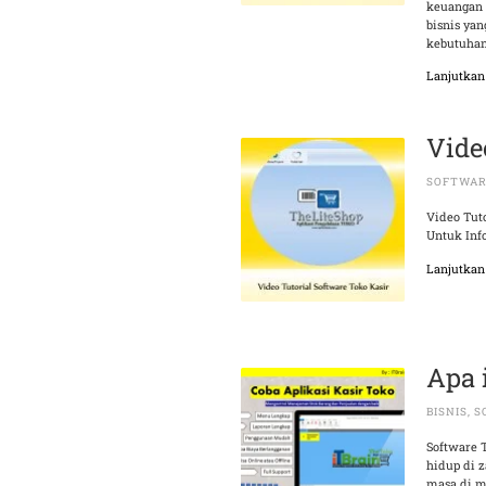
keuangan 
bisnis yan
kebutuhan
Lanjutka
Vide
SOFTWAR
Video Tuto
Untuk Inf
Lanjutka
Apa 
BISNIS
,
S
Software 
hidup di 
masa di m