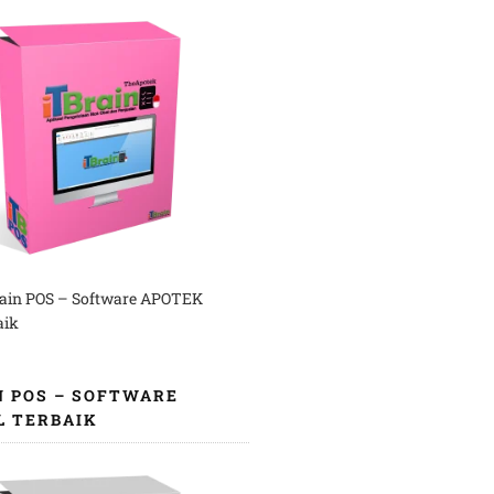
rain POS – Software APOTEK
aik
N POS – SOFTWARE
L TERBAIK