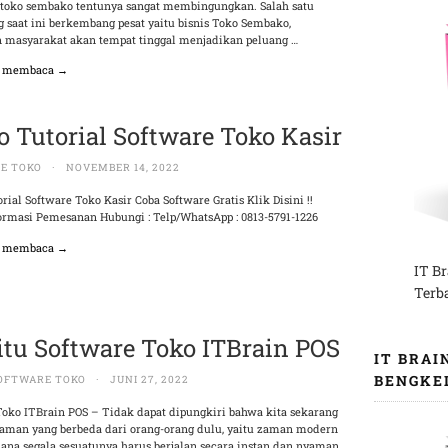
toko sembako tentunya sangat membingungkan. Salah satu
g saat ini berkembang pesat yaitu bisnis Toko Sembako,
 masyarakat akan tempat tinggal menjadikan peluang …
n membaca →
o Tutorial Software Toko Kasir
E TOKO
·
NOVEMBER 14, 2022
rial Software Toko Kasir Coba Software Gratis Klik Disini !!
ormasi Pemesanan Hubungi : Telp/WhatsApp : 0813-5791-1226
n membaca →
IT B
Terb
itu Software Toko ITBrain POS
IT BRAI
BENGKE
OFTWARE TOKO
·
JUNI 27, 2022
Toko ITBrain POS – Tidak dapat dipungkiri bahwa kita sekarang
zaman yang berbeda dari orang-orang dulu, yaitu zaman modern
ana segala sesuatunya harus berjalan secara instan dan nyaman.