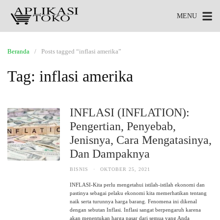
MENU
Beranda
Posts tagged “inflasi amerika”
Tag:
inflasi amerika
INFLASI (INFLATION):
Pengertian, Penyebab,
Jenisnya, Cara Mengatasinya,
Dan Dampaknya
BISNIS
·
OKTOBER 25, 2021
INFLASI-Kita perlu mengetahui istilah-istilah ekonomi dan
pastinya sebagai pelaku ekonomi kita memerhatikan tentang
naik serta turunnya harga barang. Fenomena ini dikenal
dengan sebutan Inflasi. Inflasi sangat berpengaruh karena
akan menentukan harga pasar dari semua yang Anda