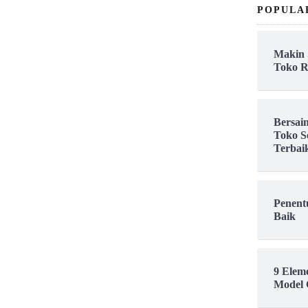
POPULA
Makin 
Toko R
Bersai
Toko S
Terbai
Penent
Baik
9 Elem
Model 