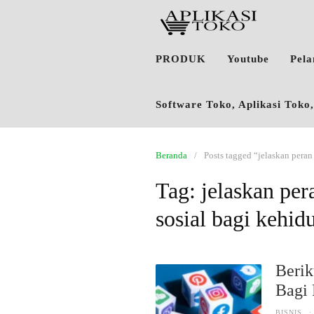
PRODUK
Youtube
Pel
Software Toko, Aplikasi Tok
Beranda
Posts tagged “jelaskan pera
Tag:
jelaskan pe
sosial bagi kehid
Berik
Bagi
BISNIS
·