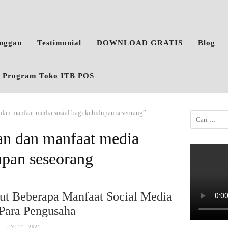
anggan
Testimonial
DOWNLOAD GRATIS
Blog
o, Program Toko ITB POS
n dan manfaat media sosial bagi kehidupan seseorang”
ran dan manfaat media
upan seseorang
ut Beberapa Manfaat Social Media
 Para Pengusaha
JUNI 24, 2021