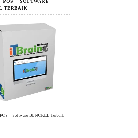
N POS – SOFTWARE
L TERBAIK
 POS – Software BENGKEL Terbaik