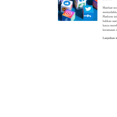
Manfaat so
memudahkan 
Platform in
bahkan saa
karya mere
keramaian d
Lanjutkan