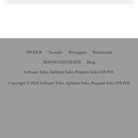
PRODUK
Youtube
Pelanggan
Testimonial
DOWNLOAD GRATIS
Blog
Software Toko, Aplikasi Toko, Program Toko ITB POS
Copyright © 2026 Software Toko, Aplikasi Toko, Program Toko ITB POS