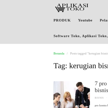
PRODUK
Youtube
Pel
Software Toko, Aplikasi Tok
Beranda
Posts tagged “kerugian bisni
Tag:
kerugian bis
7 pro
bisni
BISNIS
·
pro kontra 