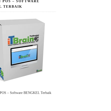
N POS – SOFTWARE
L TERBAIK
 POS – Software BENGKEL Terbaik