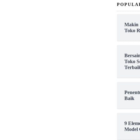
POPULA
Makin 
Toko R
Bersai
Toko S
Terbai
Penent
Baik
9 Elem
Model 