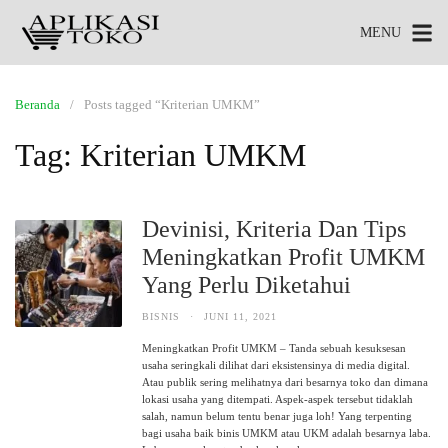
MENU
Beranda
Posts tagged “Kriterian UMKM”
Tag:
Kriterian UMKM
Devinisi, Kriteria Dan Tips
Meningkatkan Profit UMKM
Yang Perlu Diketahui
BISNIS
·
JUNI 11, 2021
Meningkatkan Profit UMKM – Tanda sebuah kesuksesan
usaha seringkali dilihat dari eksistensinya di media digital.
Atau publik sering melihatnya dari besarnya toko dan dimana
lokasi usaha yang ditempati. Aspek-aspek tersebut tidaklah
salah, namun belum tentu benar juga loh! Yang terpenting
bagi usaha baik binis UMKM atau UKM adalah besarnya laba.