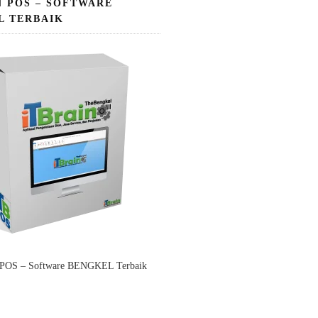
N POS – SOFTWARE
L TERBAIK
 POS – Software BENGKEL Terbaik