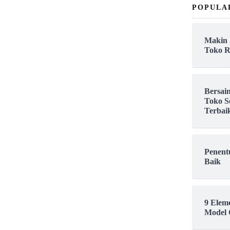
POPULA
Makin 
Toko R
Bersai
Toko S
Terbai
Penent
Baik
9 Elem
Model 