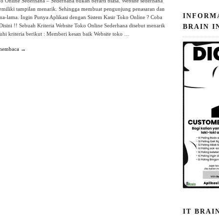
o Online Sederhana – Sederhana bukan berarti biasa. Website sederhana
memiliki tampilan menarik. Sehingga membuat pengunjung penasaran dan
INFORM
ma-lama. Ingin Punya Aplikasi dengan Sistem Kasir Toko Online ? Coba
 Disini !! Sebuah Kriteria Website Toko Online Sederhana disebut menarik
BRAIN I
hi kriteria berikut : Memberi kesan baik Website toko …
 membaca →
IT BRAI