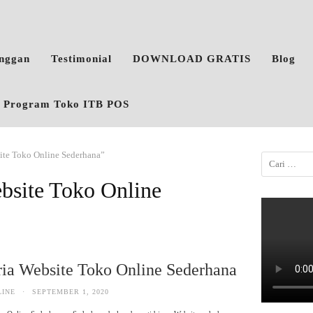
anggan
Testimonial
DOWNLOAD GRATIS
Blog
o, Program Toko ITB POS
site Toko Online Sederhana”
ebsite Toko Online
ria Website Toko Online Sederhana
LINE
·
SEPTEMBER 1, 2020