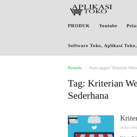
PRODUK
Youtube
Pel
Software Toko, Aplikasi Tok
Beranda
Posts tagged “Kriterian Web
Tag:
Kriterian W
Sederhana
Krite
TOKO ON