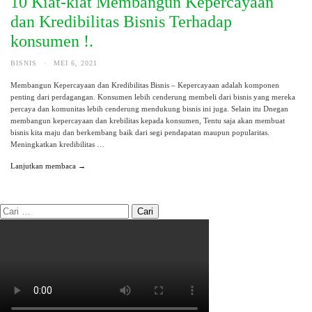
10 Kiat-kiat Membangun Kepercayaan
dan Kredibilitas Bisnis Terhadap
konsumen !.
BISNIS
·
MEI 6, 2021
Membangun Kepercayaan dan Kredibilitas Bisnis – Kepercayaan adalah komponen
penting dari perdagangan. Konsumen lebih cenderung membeli dari bisnis yang mereka
percaya dan komunitas lebih cenderung mendukung bisnis ini juga. Selain itu Dnegan
membangun kepercayaan dan krebilitas kepada konsumen, Tentu saja akan membuat
bisnis kita maju dan berkembang baik dari segi pendapatan maupun popularitas.
Meningkatkan kredibilitas …
Lanjutkan membaca →