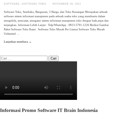
SOFTWARE
,
SOFTWARE TOKO
·
NOVEMBER 30, 2022
Software Toko, Sembako, Bangunan, 3 Harga, dan Toko Keuangan Merupakan sebuah
software sistem informasi manajemen pada sebuah usaha toko yang membantu dalam
mengelola, mencatat, mengatur sistem informasi manajemen toko dengan baik,tepat dan
terjangkau. Informasi Lebih Lanjut : Telp/WhatsApp : 0813-5791-1226 Berikut Gambar
Paket Software Toko Kami : Software Toko Murah Per Lisensi Software Toko Murah
Unlimited …
Lanjutkan membaca →
Informasi Promo Software IT Brain Indonesia