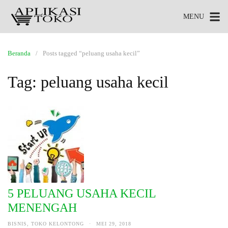
MENU
Beranda
Posts tagged “peluang usaha kecil”
Tag:
peluang usaha kecil
5 PELUANG USAHA KECIL
MENENGAH
BISNIS
,
TOKO KELONTONG
·
MEI 29, 2018