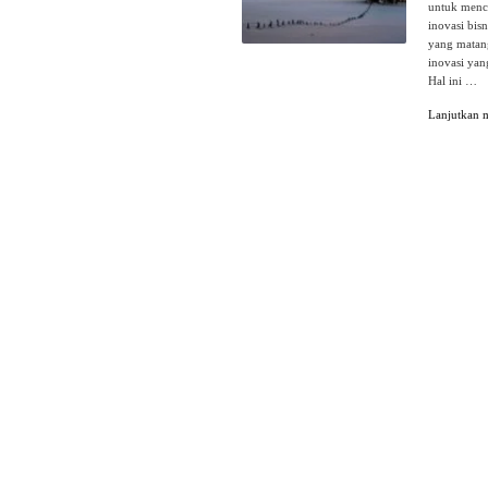
untuk menca
inovasi bis
yang matang
inovasi yan
Hal ini …
Lanjutkan