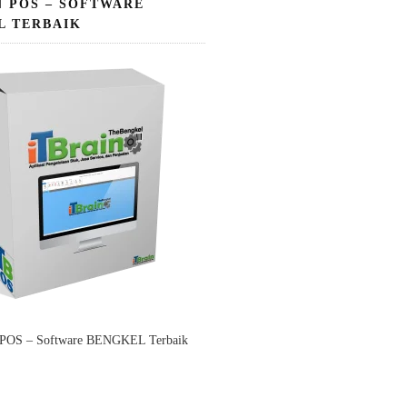
N POS – SOFTWARE
L TERBAIK
 POS – Software BENGKEL Terbaik