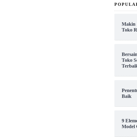
POPULA
Makin 
Toko R
Bersai
Toko S
Terbai
Penent
Baik
9 Elem
Model 