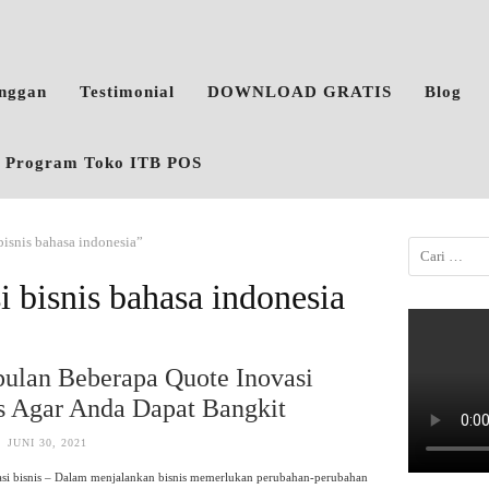
anggan
Testimonial
DOWNLOAD GRATIS
Blog
o, Program Toko ITB POS
bisnis bahasa indonesia”
i bisnis bahasa indonesia
ulan Beberapa Quote Inovasi
s Agar Anda Dapat Bangkit
JUNI 30, 2021
asi bisnis – Dalam menjalankan bisnis memerlukan perubahan-perubahan