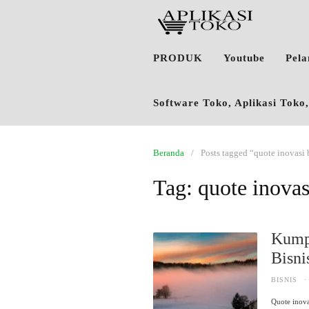
PRODUK
Youtube
Pel
Software Toko, Aplikasi Tok
Beranda
Posts tagged “quote inovasi 
Tag:
quote inovas
Kump
Bisni
BISNIS
·
Quote inov