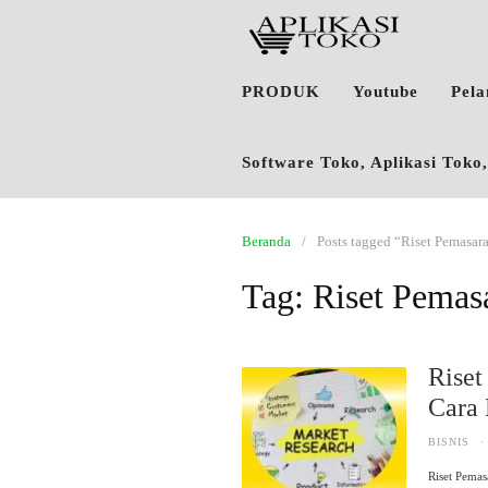
PRODUK
Youtube
Pel
Software Toko, Aplikasi Tok
Beranda
Posts tagged “Riset Pemasar
Tag:
Riset Pemas
Riset
Cara
BISNIS
·
Riset Pema