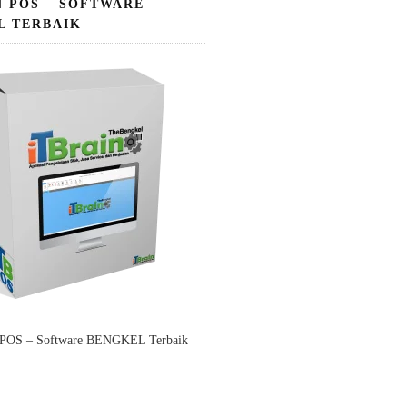
N POS – SOFTWARE
L TERBAIK
 POS – Software BENGKEL Terbaik