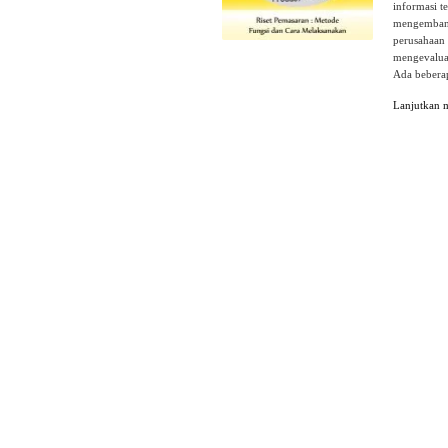
informasi t
mengembang
perusahaan 
mengevaluas
Ada beberap
Lanjutkan