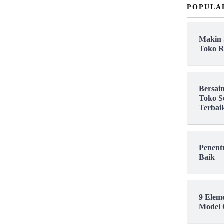
POPULA
Makin 
Toko R
Bersai
Toko S
Terbai
Penent
Baik
9 Elem
Model 