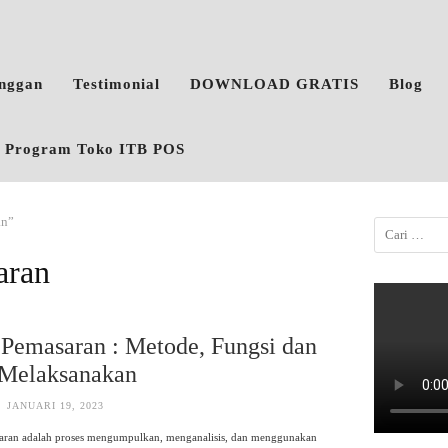
anggan
Testimonial
DOWNLOAD GRATIS
Blog
o, Program Toko ITB POS
an”
aran
 Pemasaran : Metode, Fungsi dan
 Melaksanakan
JANUARI 19, 2023
saran adalah proses mengumpulkan, menganalisis, dan menggunakan