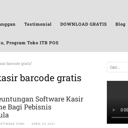
anggan
Testimonial
DOWNLOAD GRATIS
Blog
ko, Program Toko ITB POS
sir barcode gratis”
asir barcode gratis
euntungan Software Kasir
ne Bagi Pebisnis
emula
OFTWARE TOKO
·
APRIL 23, 2021