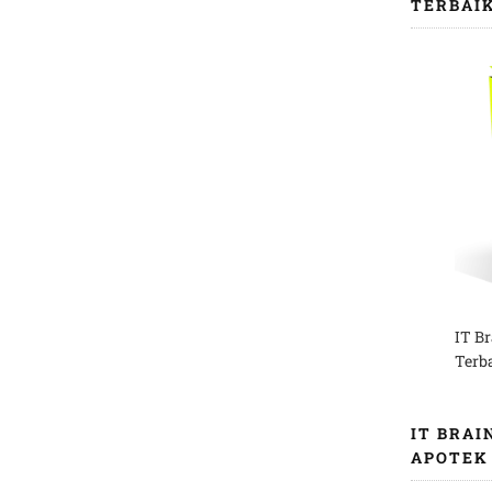
TERBAI
IT B
Terb
IT BRAI
APOTEK