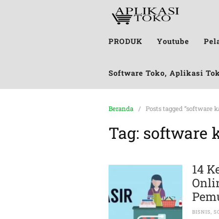
PRODUK
Youtube
Pel
Software Toko, Aplikasi To
Beranda
Posts tagged “software ka
Tag:
software k
14 K
Onli
P
BISNIS
,
S