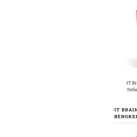
IT B
Terb
IT BRAI
BENGKE