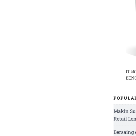
IT B
BENG
POPULA
Makin Su
Retail Le
Bersaing