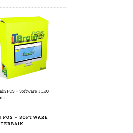
K
rain POS – Software TOKO
aik
N POS – SOFTWARE
 TERBAIK