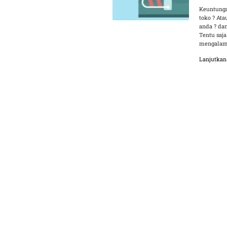
Keuntunga
toko ? At
anda ? da
Tentu saja
mengalami
Lanjutka