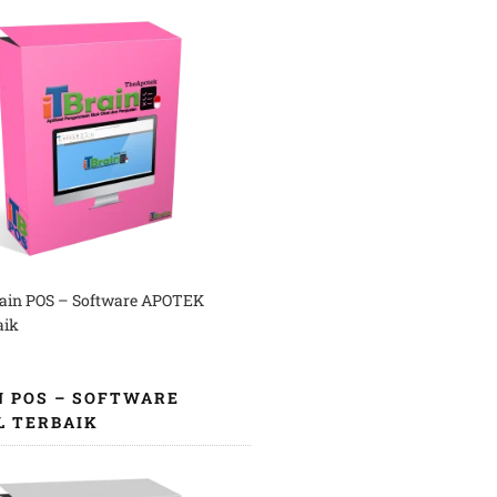
rain POS – Software APOTEK
aik
N POS – SOFTWARE
L TERBAIK