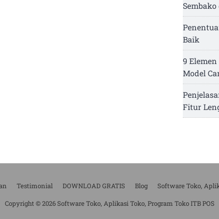
Sembako 
Penentua
Baik
9 Elemen 
Model Ca
Penjelasa
Fitur Le
an
Testimonial
DOWNLOAD GRATIS
Blog
Software Toko, Apli
Copyright © 2026 Software Toko, Aplikasi Toko, Program Toko ITB POS