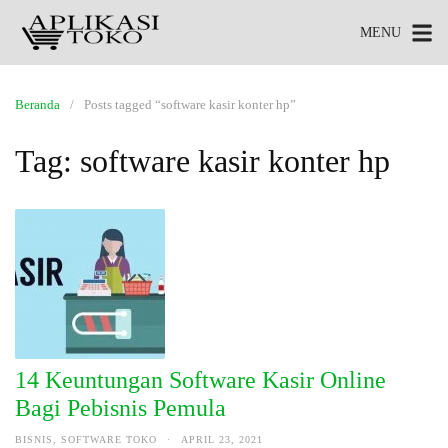
MENU
Beranda
Posts tagged “software kasir konter hp”
Tag:
software kasir konter hp
14 Keuntungan Software Kasir Online
Bagi Pebisnis Pemula
BISNIS
,
SOFTWARE TOKO
·
APRIL 23, 2021