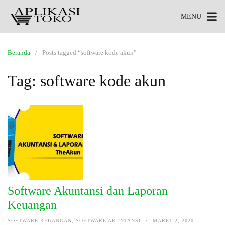
MENU
Beranda
Posts tagged “software kode akun”
Tag:
software kode akun
Software Akuntansi dan Laporan
Keuangan
SOFTWARE KEUANGAN
,
SOFTWARE AKUNTANSI
·
MARET 2, 2020