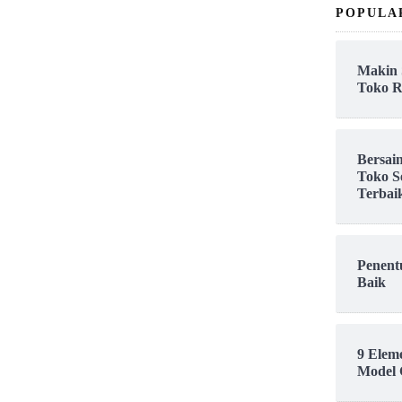
POPULA
Makin 
Toko R
Bersai
Toko S
Terbai
Penent
Baik
9 Elem
Model 