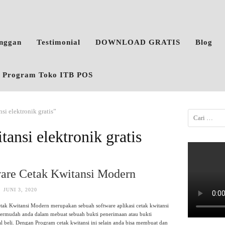
anggan
Testimonial
DOWNLOAD GRATIS
Blog
o, Program Toko ITB POS
si elektronik gratis”
tansi elektronik gratis
are Cetak Kwitansi Modern
JUNI 3, 2020
tak Kwitansi Modern merupakan sebuah software aplikasi cetak kwitansi
rmudah anda dalam mebuat sebuah bukti penerimaan atau bukti
ual beli. Dengan Program cetak kwitansi ini selain anda bisa membuat dan