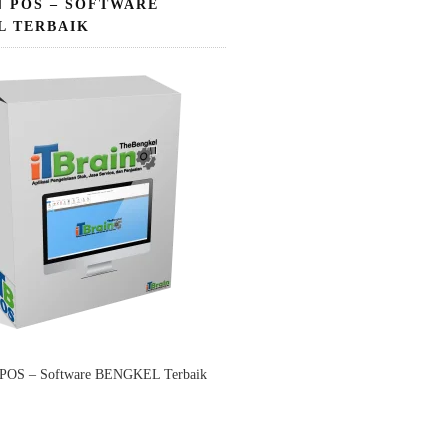
N POS – SOFTWARE
L TERBAIK
 POS – Software BENGKEL Terbaik