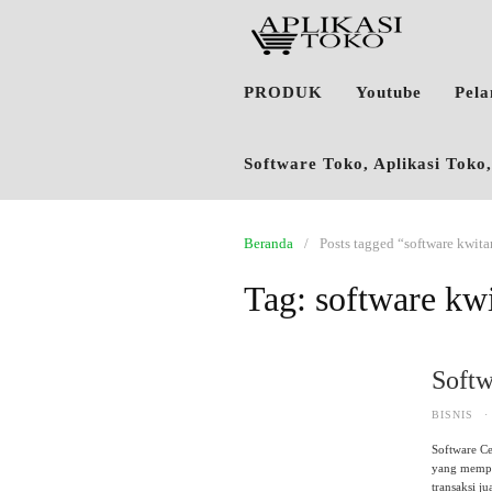
PRODUK
Youtube
Pel
Software Toko, Aplikasi Tok
Beranda
Posts tagged “software kwitan
Tag:
software kwi
Softw
BISNIS
·
Software Ce
yang mempe
transaksi j