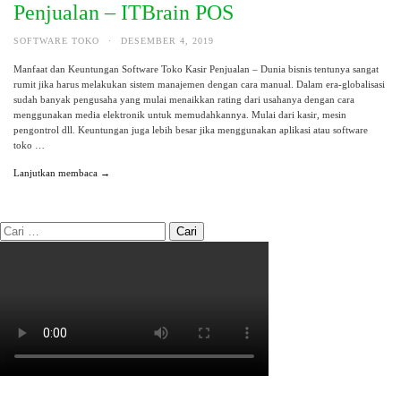
Penjualan – ITBrain POS
SOFTWARE TOKO
·
DESEMBER 4, 2019
Manfaat dan Keuntungan Software Toko Kasir Penjualan – Dunia bisnis tentunya sangat
rumit jika harus melakukan sistem manajemen dengan cara manual. Dalam era-globalisasi
sudah banyak pengusaha yang mulai menaikkan rating dari usahanya dengan cara
menggunakan media elektronik untuk memudahkannya. Mulai dari kasir, mesin
pengontrol dll. Keuntungan juga lebih besar jika menggunakan aplikasi atau software
toko …
Lanjutkan membaca →