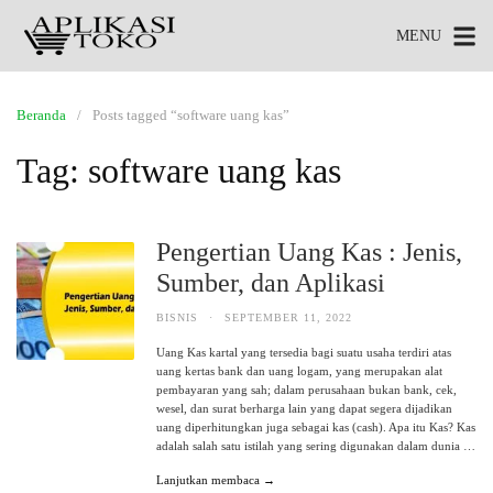
MENU
Beranda
Posts tagged “software uang kas”
Tag:
software uang kas
Pengertian Uang Kas : Jenis,
Sumber, dan Aplikasi
BISNIS
·
SEPTEMBER 11, 2022
Uang Kas kartal yang tersedia bagi suatu usaha terdiri atas
uang kertas bank dan uang logam, yang merupakan alat
pembayaran yang sah; dalam perusahaan bukan bank, cek,
wesel, dan surat berharga lain yang dapat segera dijadikan
uang diperhitungkan juga sebagai kas (cash). Apa itu Kas? Kas
adalah salah satu istilah yang sering digunakan dalam dunia …
Lanjutkan membaca →