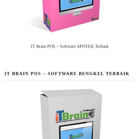
IT Brain POS – Software APOTEK Terbaik
IT BRAIN POS – SOFTWARE BENGKEL TERBAIK