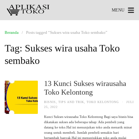
MENU
Beranda
Posts tagged “Sukses wira usaha Toko sembako”
Tag:
Sukses wira usaha Toko
sembako
13 Kunci Sukses wirausaha
Toko Kelontong
BISNIS
,
TIPS AND TRIK
,
TOKO KELONTONG
·
JULI
25, 2022
Kunci Sukses wirausaha Toko Kelontong Bagi saya bisnis bisa
dikatakan sukses ada beberapa tahap: Ada pembeli yang
datang ke toko.Hal ini menunjukan toko anda menarik minat
orang untuk membeli. Jumlah pembeli semakin hari
bertambah banyak.Hal ini menunjukkan toko anda mulai