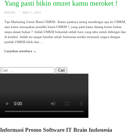
Yang pasti bikin omzet kamu meroket !
BISNIS
·
MEI 7, 2021
Tips Marketing Untuk Bisnis UMKM– Kamu pastinya sering mendengar apa itu UMKM,
atau kamu merupakan pemiliki bisnis UMKM ?, yang pasti kamu datang kesini bukan
tanpa alasan bukan ?. Istilah UMKM bukanlah istilah baru yang tabu untuk didengar dan
di ketahui. Istilah ini sangat familiar sebab Indonesia sendiri termasuk negara dengan
jumlah UMKM lebih dari …
Lanjutkan membaca →
Informasi Promo Software IT Brain Indonesia