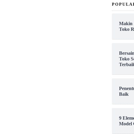
POPULA
Makin 
Toko R
Bersai
Toko S
Terbai
Penent
Baik
9 Elem
Model 