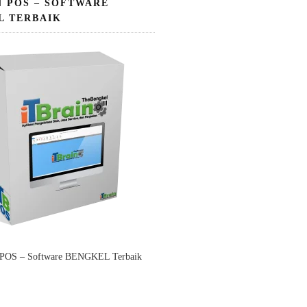
N POS – SOFTWARE
L TERBAIK
 POS – Software BENGKEL Terbaik