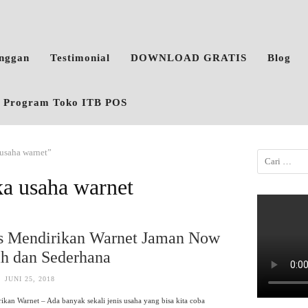
anggan
Testimonial
DOWNLOAD GRATIS
Blog
o, Program Toko ITB POS
usaha warnet”
a usaha warnet
ps Mendirikan Warnet Jaman Now
h dan Sederhana
JUNI 25, 2018
ikan Warnet – Ada banyak sekali jenis usaha yang bisa kita coba