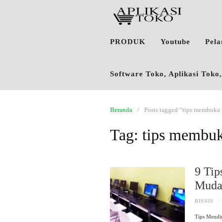
PRODUK
Youtube
Pel
Software Toko, Aplikasi Tok
Beranda
Posts tagged “tips membuka 
Tag:
tips membuk
9 Ti
Muda
BISNIS
·
Tips Mendir