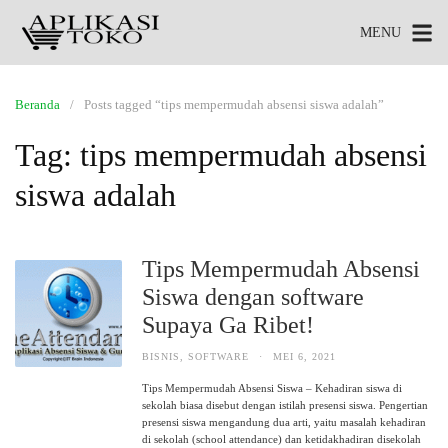
MENU
Beranda
Posts tagged “tips mempermudah absensi siswa adalah”
Tag:
tips mempermudah absensi
siswa adalah
Tips Mempermudah Absensi
Siswa dengan software
Supaya Ga Ribet!
BISNIS
,
SOFTWARE
·
MEI 6, 2021
Tips Mempermudah Absensi Siswa – Kehadiran siswa di
sekolah biasa disebut dengan istilah presensi siswa. Pengertian
presensi siswa mengandung dua arti, yaitu masalah kehadiran
di sekolah (school attendance) dan ketidakhadiran disekolah