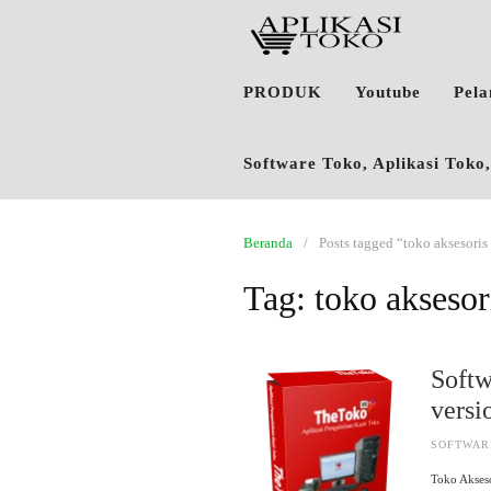
PRODUK
Youtube
Pel
Software Toko, Aplikasi Tok
Beranda
Posts tagged “toko aksesoris
Tag:
toko aksesor
Softw
vers
SOFTWAR
Toko Akses