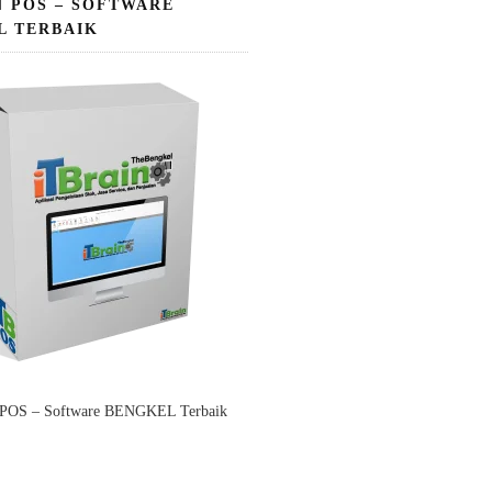
N POS – SOFTWARE
L TERBAIK
 POS – Software BENGKEL Terbaik