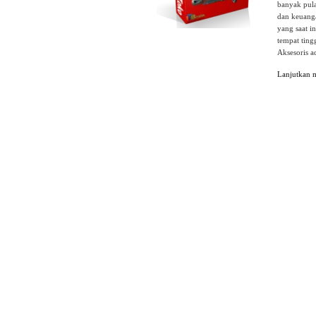
banyak pula
dan keuanga
yang saat i
tempat ting
Aksesoris 
Lanjutkan