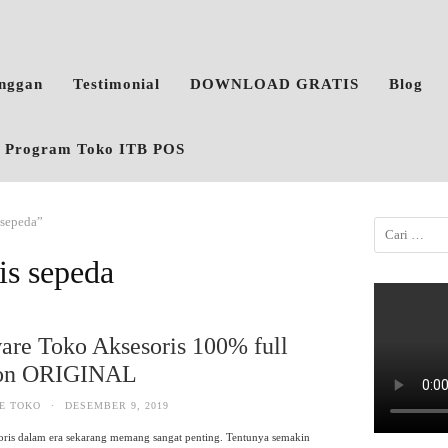
anggan
Testimonial
DOWNLOAD GRATIS
Blog
o, Program Toko ITB POS
 sepeda”
is sepeda
are Toko Aksesoris 100% full
ion ORIGINAL
E TOKO
·
DESEMBER 9, 2019
oris dalam era sekarang memang sangat penting. Tentunya semakin