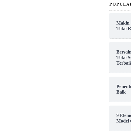
POPULA
Makin 
Toko R
Bersai
Toko S
Terbai
Penent
Baik
9 Elem
Model 