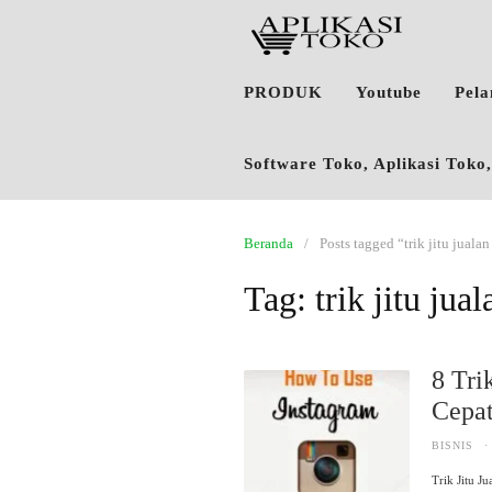
PRODUK
Youtube
Pel
Software Toko, Aplikasi Tok
Beranda
Posts tagged “trik jitu jualan
Tag:
trik jitu jua
8 Tri
Cepa
BISNIS
·
Trik Jitu J