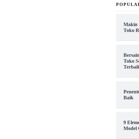
POPULA
Makin 
Toko R
Bersai
Toko S
Terbai
Penent
Baik
9 Elem
Model 