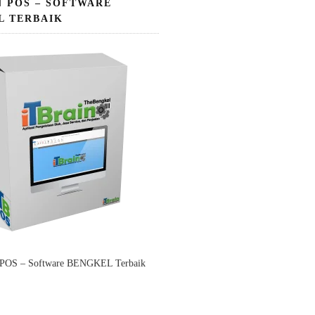
N POS – SOFTWARE
L TERBAIK
 POS – Software BENGKEL Terbaik