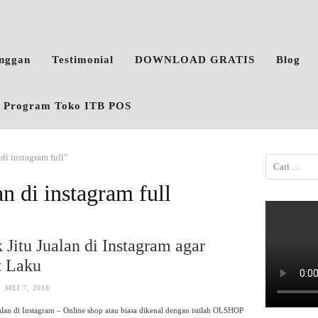
anggan
Testimonial
DOWNLOAD GRATIS
Blog
o, Program Toko ITB POS
 di instagram full”
lan di instagram full
k Jitu Jualan di Instagram agar
t Laku
MEI 7, 2018
ualan di Instagram – Online shop atau biasa dikenal dengan istilah OLSHOP