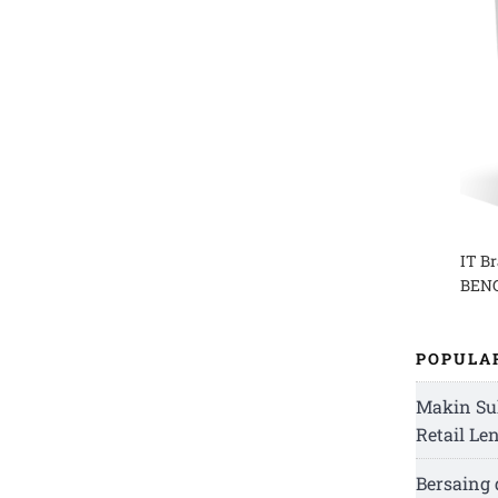
IT B
BENG
POPULA
Makin Su
Retail Le
Bersaing