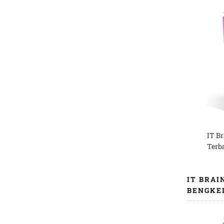
IT B
Terb
IT BRAI
BENGKE