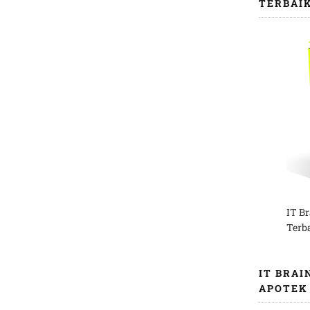
TERBAI
IT B
Terb
IT BRAI
APOTEK