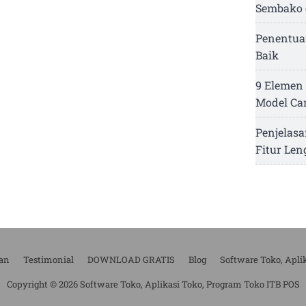
Sembako 
Penentua
Baik
9 Elemen 
Model Ca
Penjelasa
Fitur Le
an
Testimonial
DOWNLOAD GRATIS
Blog
Software Toko, Apli
Copyright © 2026 Software Toko, Aplikasi Toko, Program Toko ITB POS