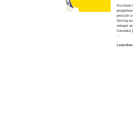
Purchase 
pengadaan
pemilik us
Seiring m
sebagai s
transaksi
…
Lanjutka