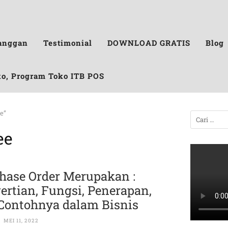
anggan
Testimonial
DOWNLOAD GRATIS
Blog
ko, Program Toko ITB POS
e”
ee
hase Order Merupakan :
ertian, Fungsi, Penerapan,
Contohnya dalam Bisnis
MEI 11, 2022