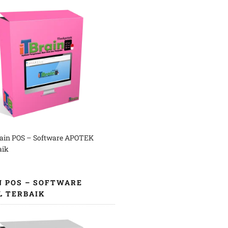
rain POS – Software APOTEK
aik
N POS – SOFTWARE
L TERBAIK