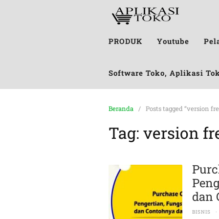
PRODUK
Youtube
Pel
Software Toko, Aplikasi To
Beranda
Posts tagged “version fre
Tag:
version fr
Purc
Peng
dan 
BISNIS
·