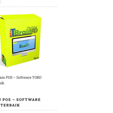
K
rain POS – Software TOKO
aik
N POS – SOFTWARE
 TERBAIK