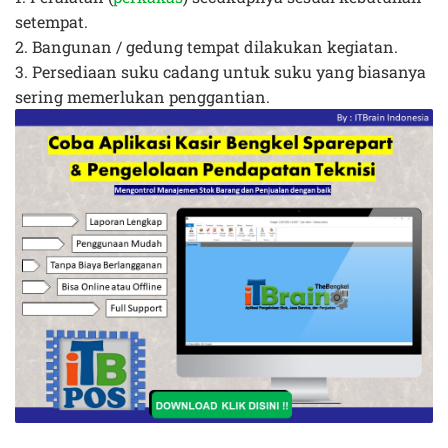
setem
pat.
2. Ban
gunan
/ gedung tem
pat dilakukan
kegiatan.
3. Perse
diaan
suku cadang
untuk suku yang
biasanya
sering memerlukan penggantian.