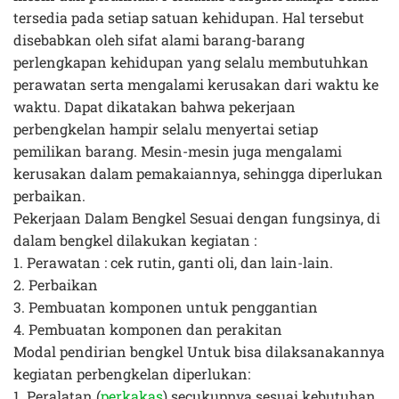
tersedia pada setiap satuan kehidupan.
Hal tersebut
disebabkan oleh sifat alami barang-barang
perlengkapan kehidupan
yang selalu membutuhkan
perawatan serta mengalami kerusakan dari waktu ke
waktu. Dapat dikatakan
bahwa pekerjaan
perbengkelan hampir selalu menyertai setiap
pemilikan barang
.
Mesin-mesin juga
mengalami
kerusakan dalam pemakaiannya, sehingga diperlukan
perbaikan.
Pekerjaan Dalam Bengkel Sesuai dengan fungsinya, di
dalam bengkel dilakukan kegiatan :
1. Per
awa
tan : cek rutin, ganti oli, dan lain-lain.
2
. P
erbaika
n
3. Pem
bua
tan
kom
ponen untuk penggantian
4. Pe
mbua
tan kom
ponen dan per
akitan
Modal pendirian bengkel Untuk bisa dilaksanakannya
kegiatan perbengkelan diperlukan:
1. Per
alatan (
p
erkakas
) secukupnya sesuai kebutuhan