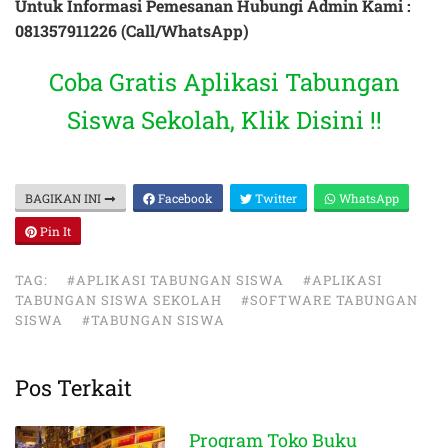
Untuk Informasi Pemesanan Hubungi Admin Kami :
081357911226 (Call/WhatsApp)
Coba Gratis Aplikasi Tabungan
Siswa Sekolah, Klik Disini !!
BAGIKAN INI
Facebook
Twitter
WhatsApp
Pin It
TAG:
#APLIKASI TABUNGAN SISWA
#APLIKASI
TABUNGAN SISWA SEKOLAH
#SOFTWARE TABUNGAN
SISWA
#TABUNGAN SISWA
Pos Terkait
Program Toko Buku