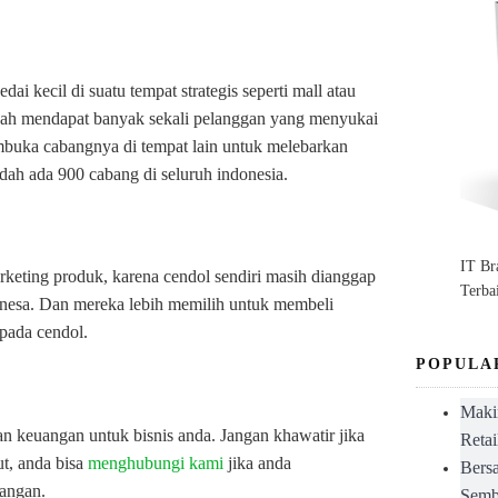
i kecil di suatu tempat strategis seperti mall atau
udah mendapat banyak sekali pelanggan yang menyukai
buka cabangnya di tempat lain untuk melebarkan
udah ada 900 cabang di seluruh indonesia.
IT B
keting produk, karena cendol sendiri masih dianggap
Terba
nesa. Dan mereka lebih memilih untuk membeli
pada cendol.
POPULA
Maki
keuangan untuk bisnis anda. Jangan khawatir jika
Retai
ut, anda bisa
menghubungi kami
jika anda
Bers
angan.
Semb