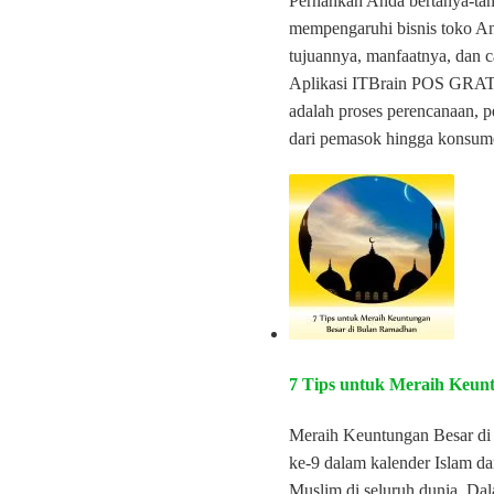
Pernahkah Anda bertanya-tany
mempengaruhi bisnis toko And
tujuannya, manfaatnya, dan c
Aplikasi ITBrain POS GRATIS
adalah proses perencanaan, p
dari pemasok hingga konsum
7 Tips untuk Meraih Keun
Meraih Keuntungan Besar di
ke-9 dalam kalender Islam d
Muslim di seluruh dunia. D