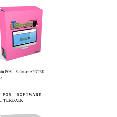
ain POS – Software APOTEK
ik
N POS – SOFTWARE
L TERBAIK