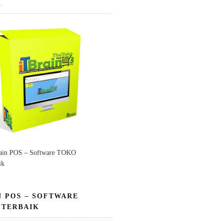
K
ain POS – Software TOKO
ik
N POS – SOFTWARE
 TERBAIK