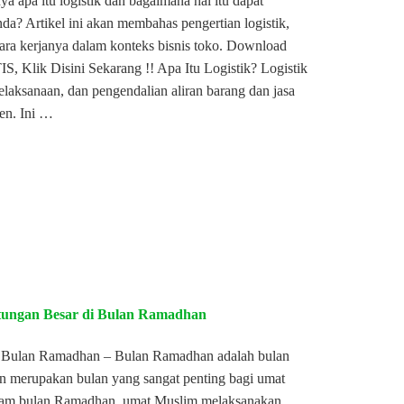
a apa itu logistik dan bagaimana hal itu dapat
a? Artikel ini akan membahas pengertian logistik,
ara kerjanya dalam konteks bisnis toko. Download
, Klik Disini Sekarang !! Apa Itu Logistik? Logistik
elaksanaan, dan pengendalian aliran barang dan jasa
en. Ini …
tungan Besar di Bulan Ramadhan
 Bulan Ramadhan – Bulan Ramadhan adalah bulan
an merupakan bulan yang sangat penting bagi umat
alam bulan Ramadhan, umat Muslim melaksanakan