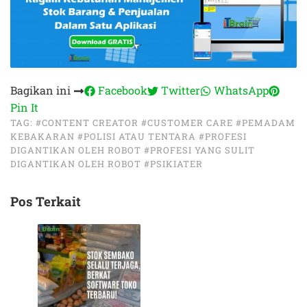
Bagikan ini
Facebook
Twitter
WhatsApp
Pin It
TAG:
#CONTENT CREATOR
#CUSTOMER CARE
#PEMADAM
KEBAKARAN
#POLISI ATAU TENTARA
#PROFESI
DIGANTIKAN OLEH ROBOT
#PROFESI YANG SULIT
DIGANTIKAN OLEH ROBOT
#PSIKIATER
Pos Terkait