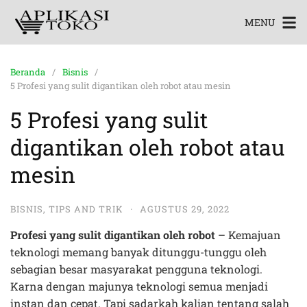
MENU
Beranda
Bisnis
5 Profesi yang sulit digantikan oleh robot atau mesin
5 Profesi yang sulit
digantikan oleh robot atau
mesin
BISNIS
,
TIPS AND TRIK
·
AGUSTUS 29, 2022
Profesi yang sulit digantikan oleh robot
– Kemajuan
teknologi memang banyak ditunggu-tunggu oleh
sebagian besar masyarakat pengguna teknologi.
Karna dengan majunya teknologi semua menjadi
instan dan cepat. Tapi sadarkah kalian tentang salah