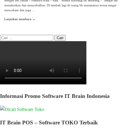
dengan BK yakan ? Pastinya Kata – kata “ Masuk Keruang bk sekarang !” Sangat lah
menakutkan dan menyebalkan. Di tambah lagi di ruang bk suasananya terasa sangat
mencekam dan juga …
Lanjutkan membaca →
Informasi Promo Software IT Brain Indonesia
IT Brain POS – Software TOKO Terbaik