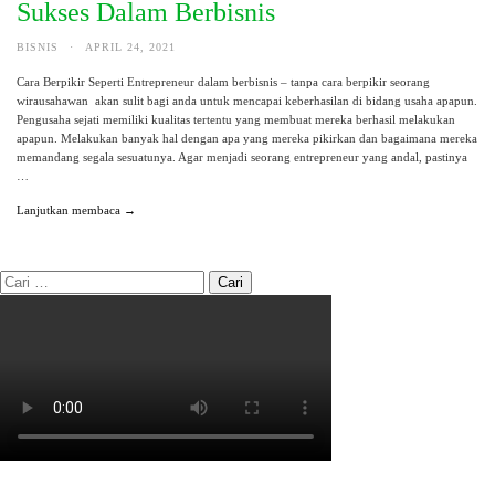
Sukses Dalam Berbisnis
BISNIS
·
APRIL 24, 2021
Cara Berpikir Seperti Entrepreneur dalam berbisnis – tanpa cara berpikir seorang
wirausahawan akan sulit bagi anda untuk mencapai keberhasilan di bidang usaha apapun.
Pengusaha sejati memiliki kualitas tertentu yang membuat mereka berhasil melakukan
apapun. Melakukan banyak hal dengan apa yang mereka pikirkan dan bagaimana mereka
memandang segala sesuatunya. Agar menjadi seorang entrepreneur yang andal, pastinya
…
Lanjutkan membaca →